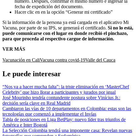
número. Después, confirmar el mismo número e ingresar la
fecha de expedición del documento.
Hacer clic en en la opción “Generar mi certificado”
Si la información de la persona ya está cargada en el aplicativo Mi
Vacuna, por parte de su IPS, se generará el certificado.
Si no lo está,
puede comunicarse con el lugar en donde recibió el pinchazo,
para que proceda al respectivo cargue de información.
VER MÁS
Vacunación en Cali
Vacuna contra covid-19
Valle del Cauca
Le puede interesar
“Nos va a hacer mucha falta”: la triste eliminación en ‘MasterChef
Celebrity’ que hizo llorar a participantes y jurados por igual
José Mourinho tendría contundente postura sobre Vinícius Jr.:
decisión sería clave en Real Madrid
Cambiaron las vías de 10 departamentos en Colombia: estas son las
tecnologías que comenzó a implementar el Invías
Tabla de posiciones en Liga BetPlay: nuevo líder tras triunfos de
América e Inter Bogotá
La Selección Colombia tendrá una imponente casa: Revelan nuevas
fotografías que sorprenden a Sudamérica