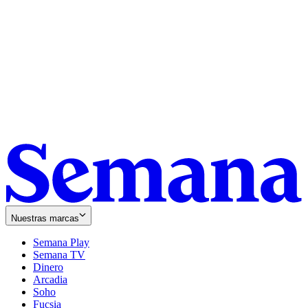
Nuestras marcas
Semana Play
Semana TV
Dinero
Arcadia
Soho
Opens
Fucsia
in
Opens