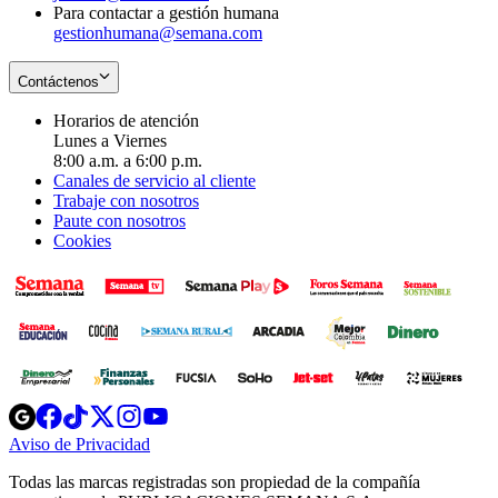
Para contactar a gestión humana
gestionhumana@semana.com
Contáctenos
Horarios de atención
Lunes a Viernes
8:00 a.m. a 6:00 p.m.
Canales de servicio al cliente
Trabaje con nosotros
Paute con nosotros
Cookies
Opens
Opens
Opens
Opens
Opens
in
in
in
in
in
Aviso de Privacidad
Opens
new
new
new
new
new
in
window
window
window
window
window
Todas las marcas registradas son propiedad de la compañía
new