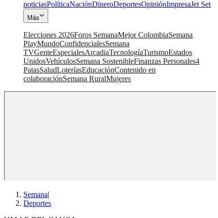
noticias
Política
Nación
Dinero
Deportes
Opinión
Impresa
Jet Set
Más
Elecciones 2026
Foros Semana
Mejor Colombia
Semana
Play
Mundo
Confidenciales
Semana
TV
Gente
Especiales
Arcadia
Tecnología
Turismo
Estados
Unidos
Vehículos
Semana Sostenible
Finanzas Personales
4
Patas
Salud
Loterías
Educación
Contenido en
colaboración
Semana Rural
Mujeres
Semana
|
Deportes