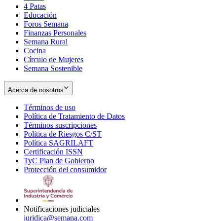
4 Patas
new
in
Educación
window
new
Foros Semana
window
Finanzas Personales
Semana Rural
Cocina
Círculo de Mujeres
Semana Sostenible
Acerca de nosotros
Términos de uso
Opens
Política de Tratamiento de Datos
in
Opens
Términos suscripciones
new
Opens
in
Política de Riesgos C/ST
window
in
Opens
new
Política SAGRILAFT
Opens
new
in
window
Certificación ISSN
Opens
in
window
new
TyC Plan de Gobierno
in
new
Opens
window
Protección del consumidor
new
window
in
Opens
window
new
in
window
new
window
Notificaciones judiciales
juridica@semana.com