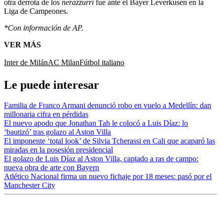
otra derrota de los
nerazzurri
fue ante el Bayer Leverkusen en la
Liga de Campeones.
*Con información de AP.
VER MÁS
Inter de Milán
AC Milan
Fútbol italiano
Le puede interesar
Familia de Franco Armani denunció robo en vuelo a Medellín: dan
millonaria cifra en pérdidas
El nuevo apodo que Jonathan Tah le colocó a Luis Díaz: lo
‘bautizó’ tras golazo al Aston Villa
El imponente ‘total look’ de Silvia Tcherassi en Cali que acaparó las
miradas en la posesión presidencial
El golazo de Luis Díaz al Aston Villa, captado a ras de campo:
nueva obra de arte con Bayern
Atlético Nacional firma un nuevo fichaje por 18 meses: pasó por el
Manchester City