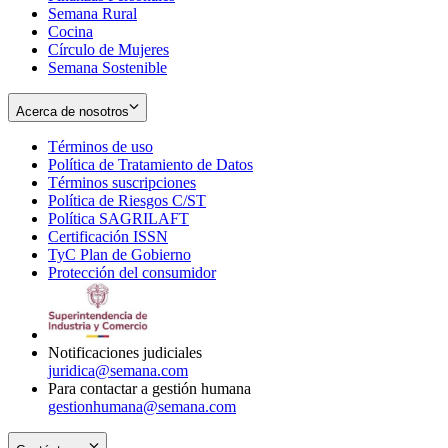
Semana Rural
Cocina
Círculo de Mujeres
Semana Sostenible
Acerca de nosotros
Términos de uso
Opens
Política de Tratamiento de Datos
in
Opens
Términos suscripciones
new
Opens
in
Política de Riesgos C/ST
window
in
Opens
new
Política SAGRILAFT
Opens
new
in
window
Certificación ISSN
Opens
in
window
new
TyC Plan de Gobierno
in
new
Opens
window
Protección del consumidor
new
window
in
Opens
window
new
in
window
new
window
Notificaciones judiciales
juridica@semana.com
Para contactar a gestión humana
gestionhumana@semana.com