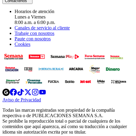
Contáctenos
Horarios de atención
Lunes a Viernes
8:00 a.m. a 6:00 p.m.
Canales de servicio al cliente
Trabaje con nosotros
Paute con nosotros
Cookies
Opens
Opens
Opens
Opens
Opens
in
in
in
in
in
Aviso de Privacidad
Opens
new
new
new
new
new
in
window
window
window
window
window
Todas las marcas registradas son propiedad de la compañía
new
respectiva o de PUBLICACIONES SEMANA S.A.
window
Se prohíbe la reproducción total o parcial de cualquiera de los
contenidos que aquí aparezca, así como su traducción a cualquier
idioma sin autorización escrita por su titular.