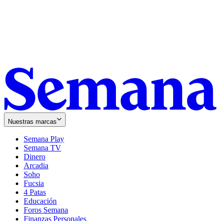
Nuestras marcas
Semana Play
Semana TV
Dinero
Arcadia
Soho
Opens
Fucsia
in
Opens
4 Patas
new
in
Educación
window
new
Foros Semana
window
Finanzas Personales