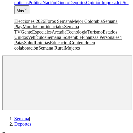
noticias
Política
Nación
Dinero
Deportes
Opinión
Impresa
Jet Set
Más
Elecciones 2026
Foros Semana
Mejor Colombia
Semana
Play
Mundo
Confidenciales
Semana
TV
Gente
Especiales
Arcadia
Tecnología
Turismo
Estados
Unidos
Vehículos
Semana Sostenible
Finanzas Personales
4
Patas
Salud
Loterías
Educación
Contenido en
colaboración
Semana Rural
Mujeres
Semana
|
Deportes