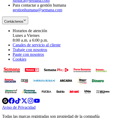
juridica@semana.com
Para contactar a gestión humana
gestionhumana@semana.com
Contáctenos
Horarios de atención
Lunes a Viernes
8:00 a.m. a 6:00 p.m.
Canales de servicio al cliente
Trabaje con nosotros
Paute con nosotros
Cookies
Opens
Opens
Opens
Opens
Opens
in
in
in
in
in
Aviso de Privacidad
Opens
new
new
new
new
new
in
window
window
window
window
window
Todas las marcas registradas son propiedad de la compañía
new