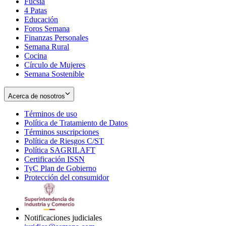
Fucsia
in
Opens
4 Patas
new
in
Educación
window
new
Foros Semana
window
Finanzas Personales
Semana Rural
Cocina
Círculo de Mujeres
Semana Sostenible
Acerca de nosotros
Términos de uso
Opens
Política de Tratamiento de Datos
in
Opens
Términos suscripciones
new
Opens
in
Política de Riesgos C/ST
window
in
Opens
new
Política SAGRILAFT
Opens
new
in
window
Certificación ISSN
Opens
in
window
new
TyC Plan de Gobierno
in
new
Opens
window
Protección del consumidor
new
window
in
Opens
window
new
in
window
new
window
Notificaciones judiciales