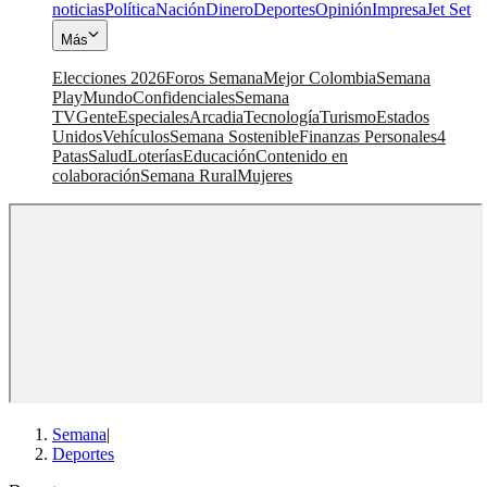
noticias
Política
Nación
Dinero
Deportes
Opinión
Impresa
Jet Set
Más
Elecciones 2026
Foros Semana
Mejor Colombia
Semana
Play
Mundo
Confidenciales
Semana
TV
Gente
Especiales
Arcadia
Tecnología
Turismo
Estados
Unidos
Vehículos
Semana Sostenible
Finanzas Personales
4
Patas
Salud
Loterías
Educación
Contenido en
colaboración
Semana Rural
Mujeres
Semana
|
Deportes