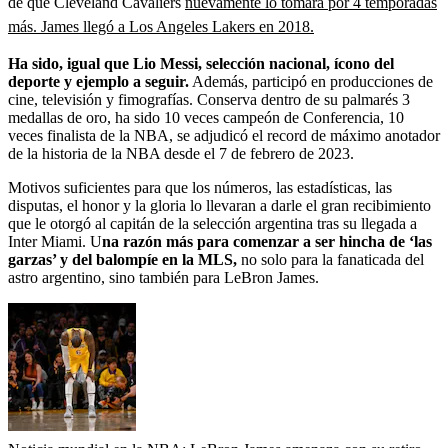
de que Cleveland Cavaliers
nuevamente lo tomara por 4 temporadas
más. James llegó a Los Angeles Lakers en 2018.
Ha sido, igual que Lio Messi, selección nacional, ícono del
deporte y ejemplo a seguir.
Además, participó en producciones de
cine, televisión y fimografías. Conserva dentro de su palmarés 3
medallas de oro, ha sido 10 veces campeón de Conferencia, 10
veces finalista de la NBA, se adjudicó el record de máximo anotador
de la historia de la NBA desde el 7 de febrero de 2023.
Motivos suficientes para que los números, las estadísticas, las
disputas, el honor y la gloria lo llevaran a darle el gran recibimiento
que le otorgó al capitán de la selección argentina tras su llegada a
Inter Miami. U
na razón más para comenzar a ser hincha de ‘las
garzas’ y del balompíe en la MLS,
no solo para la fanaticada del
astro argentino, sino también para LeBron James.