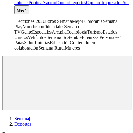
noticias
Política
Nación
Dinero
Deportes
Opinión
Impresa
Jet Set
Más
Elecciones 2026
Foros Semana
Mejor Colombia
Semana
Play
Mundo
Confidenciales
Semana
TV
Gente
Especiales
Arcadia
Tecnología
Turismo
Estados
Unidos
Vehículos
Semana Sostenible
Finanzas Personales
4
Patas
Salud
Loterías
Educación
Contenido en
colaboración
Semana Rural
Mujeres
Semana
|
Deportes