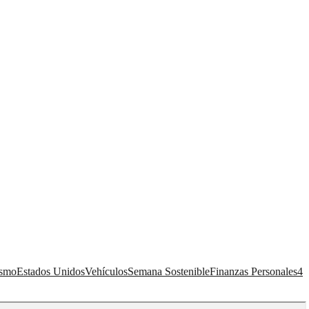
ismo
Estados Unidos
Vehículos
Semana Sostenible
Finanzas Personales
4