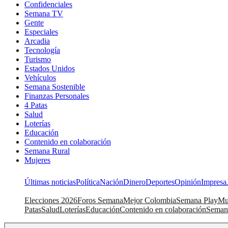
Confidenciales
Semana TV
Gente
Especiales
Arcadia
Tecnología
Turismo
Estados Unidos
Vehículos
Semana Sostenible
Finanzas Personales
4 Patas
Salud
Loterías
Educación
Contenido en colaboración
Semana Rural
Mujeres
Últimas noticias
Política
Nación
Dinero
Deportes
Opinión
Impresa
Elecciones 2026
Foros Semana
Mejor Colombia
Semana Play
Mu
Patas
Salud
Loterías
Educación
Contenido en colaboración
Seman