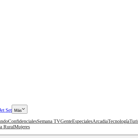
Jet Set
Más
ndo
Confidenciales
Semana TV
Gente
Especiales
Arcadia
Tecnología
Tur
a Rural
Mujeres