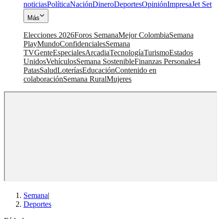
noticias
Política
Nación
Dinero
Deportes
Opinión
Impresa
Jet Set
Más
Elecciones 2026
Foros Semana
Mejor Colombia
Semana
Play
Mundo
Confidenciales
Semana
TV
Gente
Especiales
Arcadia
Tecnología
Turismo
Estados
Unidos
Vehículos
Semana Sostenible
Finanzas Personales
4
Patas
Salud
Loterías
Educación
Contenido en
colaboración
Semana Rural
Mujeres
Semana
|
Deportes