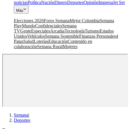
noticias
Política
Nación
Dinero
Deportes
Opinión
Impresa
Jet Set
Más
Elecciones 2026
Foros Semana
Mejor Colombia
Semana
Play
Mundo
Confidenciales
Semana
TV
Gente
Especiales
Arcadia
Tecnología
Turismo
Estados
Unidos
Vehículos
Semana Sostenible
Finanzas Personales
4
Patas
Salud
Loterías
Educación
Contenido en
colaboración
Semana Rural
Mujeres
Semana
|
Deportes