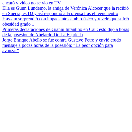
encaró y video no se vio en TV
Ella es Gunn Lundemo, la amiga de Verónica Alcocer que la recibió
en Suecia; es DJ y así respondió a la prensa tras el reencuentro
Hassam sorprendió con impactante cambio físico y reveló que sufrió
obesidad grado 1
Primeras declaraciones de Gianni Infantino en Cali: esto dijo a horas
de la posesión de Abelardo De La Espriella
Jorge Enrique Abello se fue contra Gustavo Petro y envió crudo
mensaje a pocas horas de la posesión: “La peor opción para
avanzar”