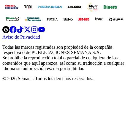
Opens
Opens
Opens
Opens
Opens
in
in
in
in
in
Aviso de Privacidad
Opens
new
new
new
new
new
in
window
window
window
window
window
Todas las marcas registradas son propiedad de la compañía
new
respectiva o de PUBLICACIONES SEMANA S.A.
window
Se prohíbe la reproducción total o parcial de cualquiera de los
contenidos que aquí aparezca, así como su traducción a cualquier
idioma sin autorización escrita por su titular.
© 2026 Semana. Todos los derechos reservados.