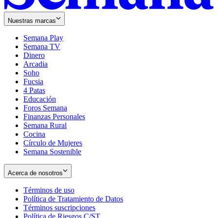
Nuestras marcas
Semana Play
Semana TV
Dinero
Arcadia
Soho
Opens
Fucsia
in
Opens
4 Patas
new
in
Educación
window
new
Foros Semana
window
Finanzas Personales
Semana Rural
Cocina
Círculo de Mujeres
Semana Sostenible
Acerca de nosotros
Términos de uso
Opens
Política de Tratamiento de Datos
in
Opens
Términos suscripciones
new
Opens
in
Política de Riesgos C/ST
window
in
Opens
new