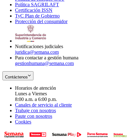
Política SAGRILAFT
Opens
new
in
window
Certificación ISSN
Opens
in
window
new
TyC Plan de Gobierno
in
new
Opens
window
Protección del consumidor
new
window
in
Opens
window
new
in
window
new
window
Notificaciones judiciales
juridica@semana.com
Para contactar a gestión humana
gestionhumana@semana.com
Contáctenos
Horarios de atención
Lunes a Viernes
8:00 a.m. a 6:00 p.m.
Canales de servicio al cliente
Trabaje con nosotros
Paute con nosotros
Cookies