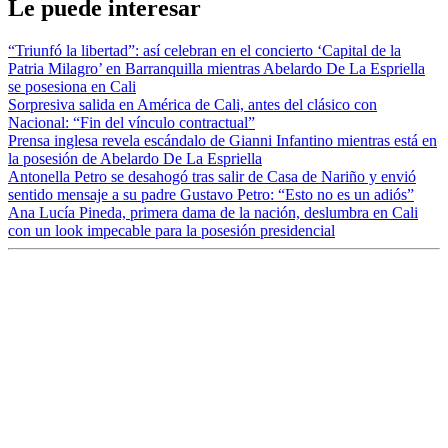
Le puede interesar
“Triunfó la libertad”: así celebran en el concierto ‘Capital de la
Patria Milagro’ en Barranquilla mientras Abelardo De La Espriella
se posesiona en Cali
Sorpresiva salida en América de Cali, antes del clásico con
Nacional: “Fin del vínculo contractual”
Prensa inglesa revela escándalo de Gianni Infantino mientras está en
la posesión de Abelardo De La Espriella
Antonella Petro se desahogó tras salir de Casa de Nariño y envió
sentido mensaje a su padre Gustavo Petro: “Esto no es un adiós”
Ana Lucía Pineda, primera dama de la nación, deslumbra en Cali
con un look impecable para la posesión presidencial