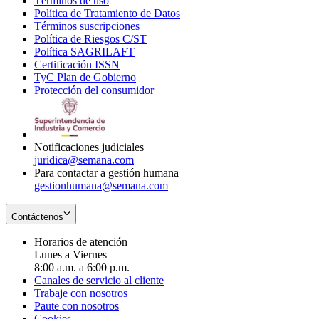
Términos de uso
Opens
Política de Tratamiento de Datos
in
Opens
Términos suscripciones
new
Opens
in
Política de Riesgos C/ST
window
in
Opens
new
Política SAGRILAFT
Opens
new
in
window
Certificación ISSN
Opens
in
window
new
TyC Plan de Gobierno
in
new
Opens
window
Protección del consumidor
new
window
in
Opens
window
new
in
window
new
window
Notificaciones judiciales
juridica@semana.com
Para contactar a gestión humana
gestionhumana@semana.com
Contáctenos
Horarios de atención
Lunes a Viernes
8:00 a.m. a 6:00 p.m.
Canales de servicio al cliente
Trabaje con nosotros
Paute con nosotros
Cookies