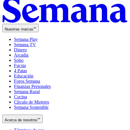
Nuestras marcas
Semana Play
Semana TV
Dinero
Arcadia
Soho
Opens
Fucsia
in
Opens
4 Patas
new
in
Educación
window
new
Foros Semana
window
Finanzas Personales
Semana Rural
Cocina
Círculo de Mujeres
Semana Sostenible
Acerca de nosotros