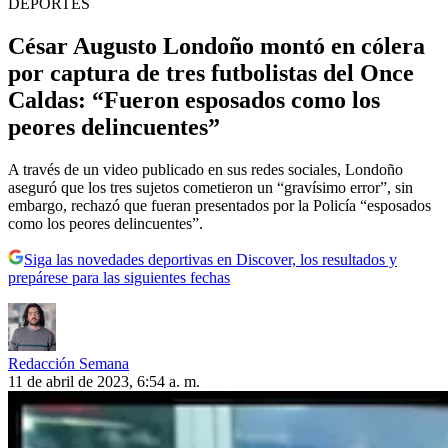
DEPORTES
César Augusto Londoño montó en cólera
por captura de tres futbolistas del Once
Caldas: “Fueron esposados como los
peores delincuentes”
A través de un video publicado en sus redes sociales, Londoño
aseguró que los tres sujetos cometieron un “gravísimo error”, sin
embargo, rechazó que fueran presentados por la Policía “esposados
como los peores delincuentes”.
Siga las novedades deportivas en Discover, los resultados y
prepárese para las siguientes fechas
Redacción Semana
11 de abril de 2023, 6:54 a. m.