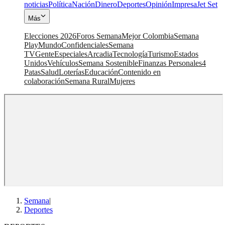
noticias
Política
Nación
Dinero
Deportes
Opinión
Impresa
Jet Set
Más
Elecciones 2026
Foros Semana
Mejor Colombia
Semana
Play
Mundo
Confidenciales
Semana
TV
Gente
Especiales
Arcadia
Tecnología
Turismo
Estados
Unidos
Vehículos
Semana Sostenible
Finanzas Personales
4
Patas
Salud
Loterías
Educación
Contenido en
colaboración
Semana Rural
Mujeres
Semana
|
Deportes