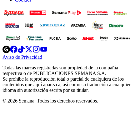
Opens
Opens
Opens
Opens
Opens
in
in
in
in
in
Aviso de Privacidad
Opens
new
new
new
new
new
in
window
window
window
window
window
Todas las marcas registradas son propiedad de la compañía
new
respectiva o de PUBLICACIONES SEMANA S.A.
window
Se prohíbe la reproducción total o parcial de cualquiera de los
contenidos que aquí aparezca, así como su traducción a cualquier
idioma sin autorización escrita por su titular.
© 2026 Semana. Todos los derechos reservados.