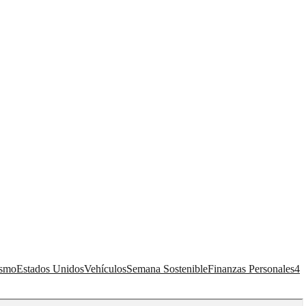
ismo
Estados Unidos
Vehículos
Semana Sostenible
Finanzas Personales
4