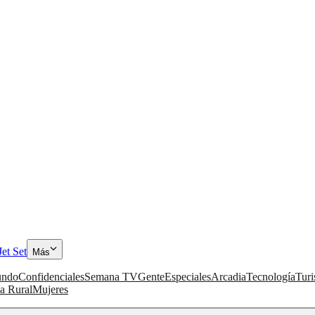
Jet Set
Más
ndo
Confidenciales
Semana TV
Gente
Especiales
Arcadia
Tecnología
Tur
a Rural
Mujeres