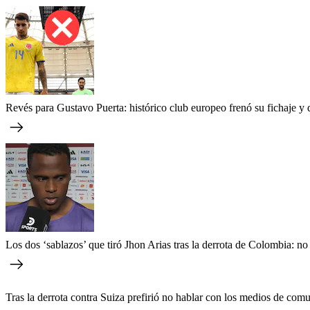
Revés para Gustavo Puerta: histórico club europeo frenó su fichaje y 
Los dos ‘sablazos’ que tiró Jhon Arias tras la derrota de Colombia: no
Tras la derrota contra Suiza prefirió no hablar con los medios de comu