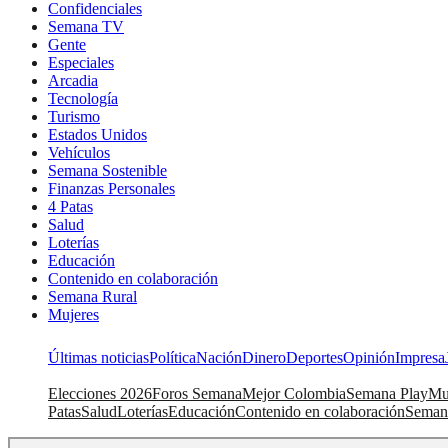
Confidenciales
Semana TV
Gente
Especiales
Arcadia
Tecnología
Turismo
Estados Unidos
Vehículos
Semana Sostenible
Finanzas Personales
4 Patas
Salud
Loterías
Educación
Contenido en colaboración
Semana Rural
Mujeres
Últimas noticias
Política
Nación
Dinero
Deportes
Opinión
Impresa
Elecciones 2026
Foros Semana
Mejor Colombia
Semana Play
Mu
Patas
Salud
Loterías
Educación
Contenido en colaboración
Seman