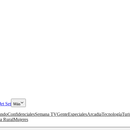
Jet Set
Más
ndo
Confidenciales
Semana TV
Gente
Especiales
Arcadia
Tecnología
Tur
a Rural
Mujeres