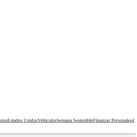
ismo
Estados Unidos
Vehículos
Semana Sostenible
Finanzas Personales
4