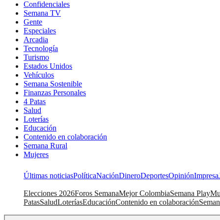
Confidenciales
Semana TV
Gente
Especiales
Arcadia
Tecnología
Turismo
Estados Unidos
Vehículos
Semana Sostenible
Finanzas Personales
4 Patas
Salud
Loterías
Educación
Contenido en colaboración
Semana Rural
Mujeres
Últimas noticias
Política
Nación
Dinero
Deportes
Opinión
Impresa
Elecciones 2026
Foros Semana
Mejor Colombia
Semana Play
Mu
Patas
Salud
Loterías
Educación
Contenido en colaboración
Seman