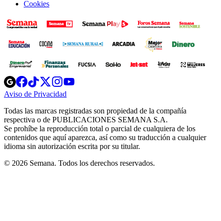
Cookies
Opens
Opens
Opens
Opens
Opens
in
in
in
in
in
Aviso de Privacidad
Opens
new
new
new
new
new
in
window
window
window
window
window
Todas las marcas registradas son propiedad de la compañía
new
respectiva o de PUBLICACIONES SEMANA S.A.
window
Se prohíbe la reproducción total o parcial de cualquiera de los
contenidos que aquí aparezca, así como su traducción a cualquier
idioma sin autorización escrita por su titular.
© 2026 Semana. Todos los derechos reservados.