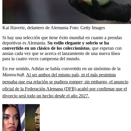
Kai Havertz, delantero de Alemania
Foto:
Getty Images
Si hay una selección que tiene éxito mundial en cuanto a prendas
deportivas es Alemania.
Su estilo elegante y sobrio se ha
convertido en un clásico de los coleccionistas
, que esperan con
ansias cada vez que se acerca el lanzamiento de una nueva línea
para la cuatro veces campeona del mundo.
En ese sentido, Adidas se había convertido en un sinónimo de la
Mannschaft
.
Al ser ambos del mismo país, ni el más pesimista
pensaba que esa relación se pudiera romper; sin embargo, el anuncio
oficial de la Federación Alemana (DFB) acabó por confirmar que el
divorcio será todo un hecho desde el año 2027.