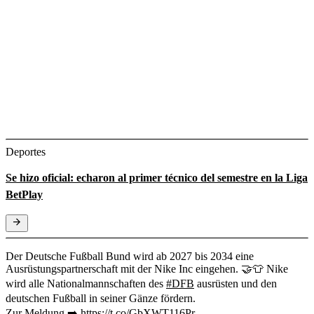
Deportes
Se hizo oficial: echaron al primer técnico del semestre en la Liga
BetPlay
Der Deutsche Fußball Bund wird ab 2027 bis 2034 eine
Ausrüstungspartnerschaft mit der Nike Inc eingehen. 🤝👕 Nike
wird alle Nationalmannschaften des
#DFB
ausrüsten und den
deutschen Fußball in seiner Gänze fördern.
Zur Meldung ➡️
https://t.co/GbXWT116Pr