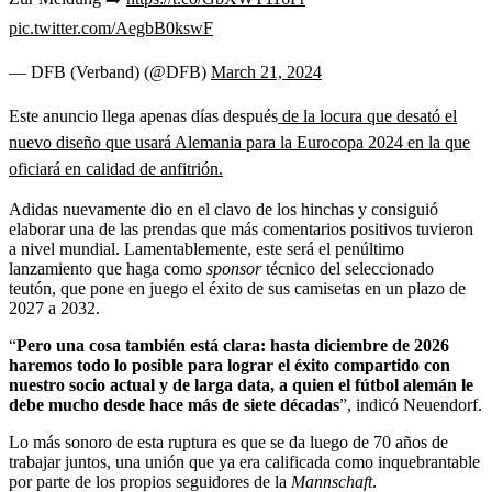
pic.twitter.com/AegbB0kswF
— DFB (Verband) (@DFB)
March 21, 2024
Este anuncio llega apenas días después
de la locura que desató el
nuevo diseño que usará Alemania para la Eurocopa 2024 en la que
oficiará en calidad de anfitrión.
Adidas nuevamente dio en el clavo de los hinchas y consiguió
elaborar una de las prendas que más comentarios positivos tuvieron
a nivel mundial. Lamentablemente, este será el penúltimo
lanzamiento que haga como
sponsor
técnico del seleccionado
teutón, que pone en juego el éxito de sus camisetas en un plazo de
2027 a 2032.
“
Pero una cosa también está clara: hasta diciembre de 2026
haremos todo lo posible para lograr el éxito compartido con
nuestro socio actual y de larga data, a quien el fútbol alemán le
debe mucho desde hace más de siete décadas
”, indicó Neuendorf.
Lo más sonoro de esta ruptura es que se da luego de 70 años de
trabajar juntos, una unión que ya era calificada como inquebrantable
por parte de los propios seguidores de la
Mannschaft
.