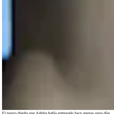
El nuevo diseño que Adidas había entregado hace apenas unos días.