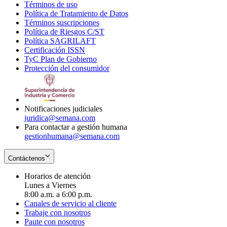
Términos de uso
Opens
Política de Tratamiento de Datos
in
Opens
Términos suscripciones
new
Opens
in
Política de Riesgos C/ST
window
in
Opens
new
Política SAGRILAFT
Opens
new
in
window
Certificación ISSN
Opens
in
window
new
TyC Plan de Gobierno
in
new
Opens
window
Protección del consumidor
new
window
in
Opens
window
new
in
window
new
window
Notificaciones judiciales
juridica@semana.com
Para contactar a gestión humana
gestionhumana@semana.com
Contáctenos
Horarios de atención
Lunes a Viernes
8:00 a.m. a 6:00 p.m.
Canales de servicio al cliente
Trabaje con nosotros
Paute con nosotros