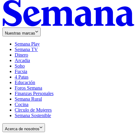
Nuestras marcas
Semana Play
Semana TV
Dinero
Arcadia
Soho
Opens
Fucsia
in
Opens
4 Patas
new
in
Educación
window
new
Foros Semana
window
Finanzas Personales
Semana Rural
Cocina
Círculo de Mujeres
Semana Sostenible
Acerca de nosotros