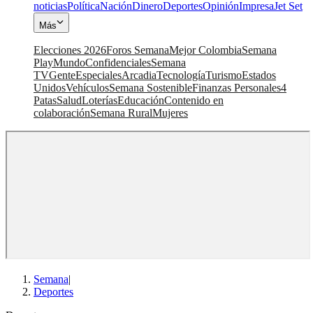
noticias
Política
Nación
Dinero
Deportes
Opinión
Impresa
Jet Set
Más
Elecciones 2026
Foros Semana
Mejor Colombia
Semana
Play
Mundo
Confidenciales
Semana
TV
Gente
Especiales
Arcadia
Tecnología
Turismo
Estados
Unidos
Vehículos
Semana Sostenible
Finanzas Personales
4
Patas
Salud
Loterías
Educación
Contenido en
colaboración
Semana Rural
Mujeres
Semana
|
Deportes