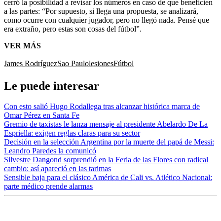
cerró la posibilidad a revisar los números en caso de que beneficien
a las partes:
“Por supuesto, si llega una propuesta, se analizará,
como ocurre con cualquier jugador, pero no llegó nada. Pensé que
era extraño, pero estas son cosas del fútbol”.
VER MÁS
James Rodríguez
Sao Paulo
lesiones
Fútbol
Le puede interesar
Con esto salió Hugo Rodallega tras alcanzar histórica marca de
Omar Pérez en Santa Fe
Gremio de taxistas le lanza mensaje al presidente Abelardo De La
Espriella: exigen reglas claras para su sector
Decisión en la selección Argentina por la muerte del papá de Messi:
Leandro Paredes la comunicó
Silvestre Dangond sorprendió en la Feria de las Flores con radical
cambio: así apareció en las tarimas
Sensible baja para el clásico América de Cali vs. Atlético Nacional:
parte médico prende alarmas