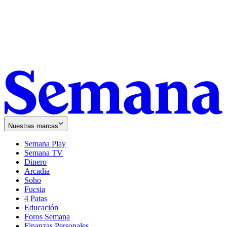
Nuestras marcas
Semana Play
Semana TV
Dinero
Arcadia
Soho
Opens
Fucsia
in
Opens
4 Patas
new
in
Educación
window
new
Foros Semana
window
Finanzas Personales