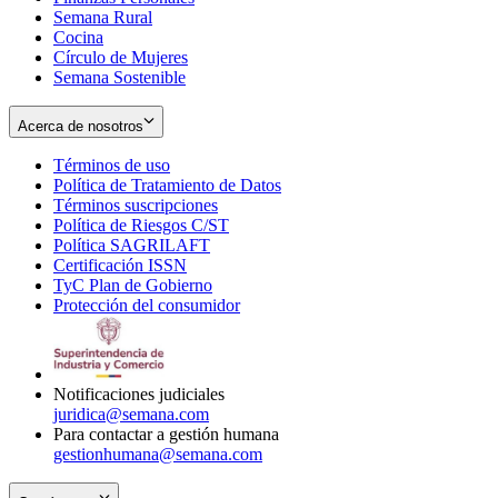
Semana Rural
Cocina
Círculo de Mujeres
Semana Sostenible
Acerca de nosotros
Términos de uso
Opens
Política de Tratamiento de Datos
in
Opens
Términos suscripciones
new
Opens
in
Política de Riesgos C/ST
window
in
Opens
new
Política SAGRILAFT
Opens
new
in
window
Certificación ISSN
Opens
in
window
new
TyC Plan de Gobierno
in
new
Opens
window
Protección del consumidor
new
window
in
Opens
window
new
in
window
new
window
Notificaciones judiciales
juridica@semana.com
Para contactar a gestión humana
gestionhumana@semana.com