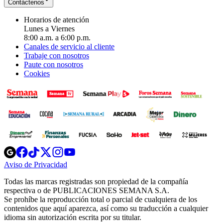
Contáctenos
Horarios de atención
Lunes a Viernes
8:00 a.m. a 6:00 p.m.
Canales de servicio al cliente
Trabaje con nosotros
Paute con nosotros
Cookies
Opens
Opens
Opens
Opens
Opens
in
in
in
in
in
Aviso de Privacidad
Opens
new
new
new
new
new
in
window
window
window
window
window
Todas las marcas registradas son propiedad de la compañía
new
respectiva o de PUBLICACIONES SEMANA S.A.
window
Se prohíbe la reproducción total o parcial de cualquiera de los
contenidos que aquí aparezca, así como su traducción a cualquier
idioma sin autorización escrita por su titular.