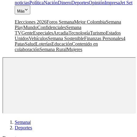
noticias
Política
Nación
Dinero
Deportes
Opinión
Impresa
Jet Set
Más
Elecciones 2026
Foros Semana
Mejor Colombia
Semana
Play
Mundo
Confidenciales
Semana
TV
Gente
Especiales
Arcadia
Tecnología
Turismo
Estados
Unidos
Vehículos
Semana Sostenible
Finanzas Personales
4
Patas
Salud
Loterías
Educación
Contenido en
colaboración
Semana Rural
Mujeres
Semana
|
Deportes