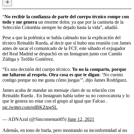
“
No recibir la confianza de parte del cuerpo técnico rompe con
todo y me genera
un enorme dolor, ya que por la camiseta de la
Selección Colombia siempre he dejado hasta la vida”, añadió.
Pese a que la polémica se había calmado tras la explicación del
técnico Reinaldo Rueda, al decir que sí hubo una reunión con James
antes de sacar el comunicado de la FCF, este sábado el exjugador
del Real Madrid se despachó en un Instagram junto con Camilo
Zúñiga y Teófilo Gutiérrez.
“Es una decisión del cuerpo técnico.
Yo no la comparto, porque
me faltaron al respeto. Otra cosa es que te digan
: ‘No cuento
contigo porque no me gusta cómo juegas’”, dijo James Rodríguez.
James acaba de mandar un mensaje claro de su relación con
Reinaldo Rueda . En Instagram habla sobre su no convocatoria y lo
que le genera no estar con el grupo al igual que Falcao .
pic.twitter.com/edBKZtpgSL
— ADNAzul (@Sincomentari05)
June 12, 2021
Además, en tono de burla, pero mostrando su inconformidad al no