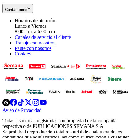
Contáctenos
Horarios de atención
Lunes a Viernes
8:00 a.m. a 6:00 p.m.
Canales de servicio al cliente
Trabaje con nosotros
Paute con nosotros
Cookies
Opens
Opens
Opens
Opens
Opens
in
in
in
in
in
Aviso de Privacidad
Opens
new
new
new
new
new
in
window
window
window
window
window
Todas las marcas registradas son propiedad de la compañía
new
respectiva o de PUBLICACIONES SEMANA S.A.
window
Se prohíbe la reproducción total o parcial de cualquiera de los
contenidos que aquí aparezca, así como su traducción a cualquier