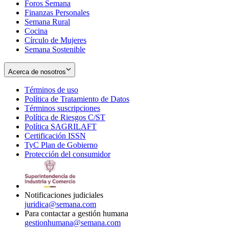
Foros Semana
window
Finanzas Personales
Semana Rural
Cocina
Círculo de Mujeres
Semana Sostenible
Acerca de nosotros
Términos de uso
Opens
Política de Tratamiento de Datos
in
Opens
Términos suscripciones
new
Opens
in
Política de Riesgos C/ST
window
in
Opens
new
Política SAGRILAFT
Opens
new
in
window
Certificación ISSN
Opens
in
window
new
TyC Plan de Gobierno
in
new
Opens
window
Protección del consumidor
new
window
in
Opens
window
new
in
window
new
window
Notificaciones judiciales
juridica@semana.com
Para contactar a gestión humana
gestionhumana@semana.com