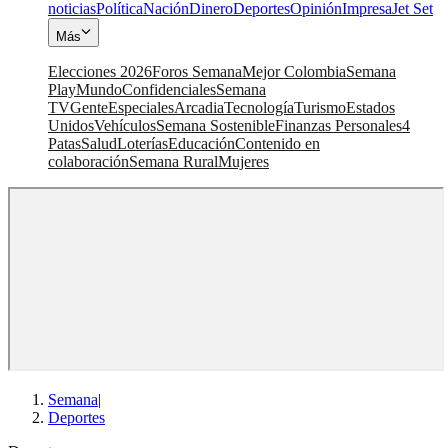
noticias
Política
Nación
Dinero
Deportes
Opinión
Impresa
Jet Set
Más
Elecciones 2026
Foros Semana
Mejor Colombia
Semana
Play
Mundo
Confidenciales
Semana
TV
Gente
Especiales
Arcadia
Tecnología
Turismo
Estados
Unidos
Vehículos
Semana Sostenible
Finanzas Personales
4
Patas
Salud
Loterías
Educación
Contenido en
colaboración
Semana Rural
Mujeres
Semana
|
Deportes