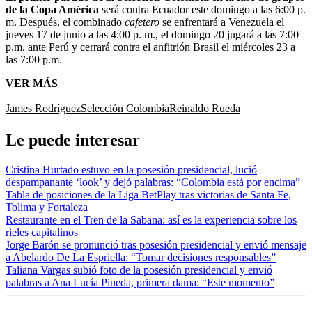
de la Copa América
será contra Ecuador este domingo a las 6:00 p.
m. Después, el combinado
cafetero
se enfrentará a Venezuela el
jueves 17 de junio a las 4:00 p. m., el domingo 20 jugará a las 7:00
p.m. ante Perú y cerrará contra el anfitrión Brasil el miércoles 23 a
las 7:00 p.m.
VER MÁS
James Rodríguez
Selección Colombia
Reinaldo Rueda
Le puede interesar
Cristina Hurtado estuvo en la posesión presidencial, lució
despampanante ‘look’ y dejó palabras: “Colombia está por encima”
Tabla de posiciones de la Liga BetPlay tras victorias de Santa Fe,
Tolima y Fortaleza
Restaurante en el Tren de la Sabana: así es la experiencia sobre los
rieles capitalinos
Jorge Barón se pronunció tras posesión presidencial y envió mensaje
a Abelardo De La Espriella: “Tomar decisiones responsables”
Taliana Vargas subió foto de la posesión presidencial y envió
palabras a Ana Lucía Pineda, primera dama: “Este momento”