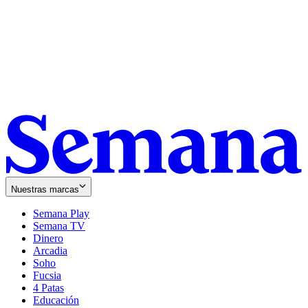
Nuestras marcas
Semana Play
Semana TV
Dinero
Arcadia
Soho
Opens
Fucsia
in
Opens
4 Patas
new
in
Educación
window
new