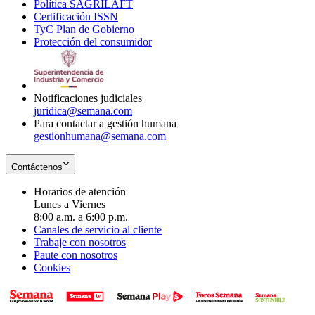
Política SAGRILAFT
Opens
new
in
window
Certificación ISSN
Opens
in
window
new
TyC Plan de Gobierno
in
new
Opens
window
Protección del consumidor
new
window
in
Opens
window
new
in
window
new
window
Notificaciones judiciales
juridica@semana.com
Para contactar a gestión humana
gestionhumana@semana.com
Contáctenos
Horarios de atención
Lunes a Viernes
8:00 a.m. a 6:00 p.m.
Canales de servicio al cliente
Trabaje con nosotros
Paute con nosotros
Cookies