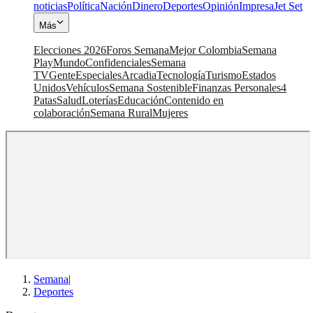
noticias
Política
Nación
Dinero
Deportes
Opinión
Impresa
Jet Set
Más
Elecciones 2026
Foros Semana
Mejor Colombia
Semana
Play
Mundo
Confidenciales
Semana
TV
Gente
Especiales
Arcadia
Tecnología
Turismo
Estados
Unidos
Vehículos
Semana Sostenible
Finanzas Personales
4
Patas
Salud
Loterías
Educación
Contenido en
colaboración
Semana Rural
Mujeres
Semana
|
Deportes