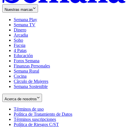
Nuestras marcas
Semana Play
Semana TV
Dinero
Arcadia
Soho
Opens
Fucsia
in
Opens
4 Patas
new
in
Educación
window
new
Foros Semana
window
Finanzas Personales
Semana Rural
Cocina
Círculo de Mujeres
Semana Sostenible
Acerca de nosotros
Términos de uso
Opens
Política de Tratamiento de Datos
in
Opens
Términos suscripciones
new
Opens
in
Política de Riesgos C/ST
window
in
Opens
new