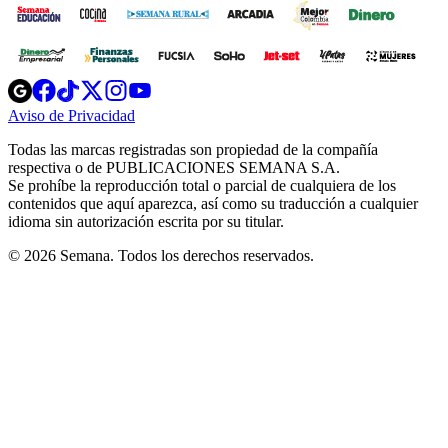
Opens
Opens
Opens
Opens
Opens
in
in
in
in
in
Aviso de Privacidad
Opens
new
new
new
new
new
in
window
window
window
window
window
Todas las marcas registradas son propiedad de la compañía
new
respectiva o de PUBLICACIONES SEMANA S.A.
window
Se prohíbe la reproducción total o parcial de cualquiera de los
contenidos que aquí aparezca, así como su traducción a cualquier
idioma sin autorización escrita por su titular.
© 2026 Semana. Todos los derechos reservados.