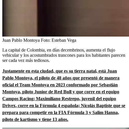
Juan Pablo Montoya
Foto:
Esteban Vega
La capital de Colombia, en días decembrinos, aumenta el flujo
vehicular y los acostumbrados trancones para los habitantes parecen
ser cada vez más tediosos.
Justamente en esta ciudad, que es su tierra natal, está Juan
Pablo Montoya, el piloto de 48 años que presentó de manera
oficial el Team Montoya en 2023 conformado por Sebastián
Montoya, piloto Junior de Red Bull y que corre en el equipo
Campos Racing; Maximiliano Restrepo, juvenil del equipo
Drivex, corre en la Fórmula 4 española; Nicolás Baptiste que se
prepara para competir en la FIA Fórmula 3 y Salim Hanna,
piloto de kartismo y tiene 13 años.