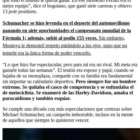
que todo el mundo le quería ganar. En ese momento Ferrari era el
mejor equipo”, dice el bogotano, que ganó siete carreras y obtuvo
13
pole positions.
Schumacher se hizo leyenda en el deporte del automovilismo
ganando en siete oportunidades el campeonato mundial de la
Fórmula 1; además, subió al podio 155 veces.
Sin embargo,
Montoya le demostró respeto mirándolo a los ojos, supo que no
temerle era la única forma de poder vencerlo.
“Lo que hizo fue espectacular, pero para mí era un rival. Mi meta era
ganarle todas las semanas”. El teutón era esposo y papá; cuando se
bajaba de su monoplaza, compartir con su familia era fundamental
sin importar su calendario deportivo.
Pero siempre fue un hombre
extremo. Se quitaba el casco de competencia y se enfundaba el
de motociclista. Se enamoró de las Harley-Davidson, amaba el
paracaidismo y también esquiar.
Se cumple una década con más especulaciones que certezas sobre
Michael Schumacher, un campeón imborrable, incluso en la mente
de aquellos que siempre lo quisieron vencer.