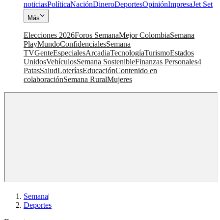
noticias
Política
Nación
Dinero
Deportes
Opinión
Impresa
Jet Set
Más
Elecciones 2026
Foros Semana
Mejor Colombia
Semana
Play
Mundo
Confidenciales
Semana
TV
Gente
Especiales
Arcadia
Tecnología
Turismo
Estados
Unidos
Vehículos
Semana Sostenible
Finanzas Personales
4
Patas
Salud
Loterías
Educación
Contenido en
colaboración
Semana Rural
Mujeres
Semana
|
Deportes