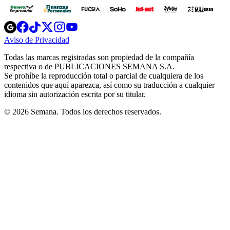
Opens
Opens
Opens
Opens
Opens
in
in
in
in
in
Aviso de Privacidad
Opens
new
new
new
new
new
in
window
window
window
window
window
Todas las marcas registradas son propiedad de la compañía
new
respectiva o de PUBLICACIONES SEMANA S.A.
window
Se prohíbe la reproducción total o parcial de cualquiera de los
contenidos que aquí aparezca, así como su traducción a cualquier
idioma sin autorización escrita por su titular.
© 2026 Semana. Todos los derechos reservados.