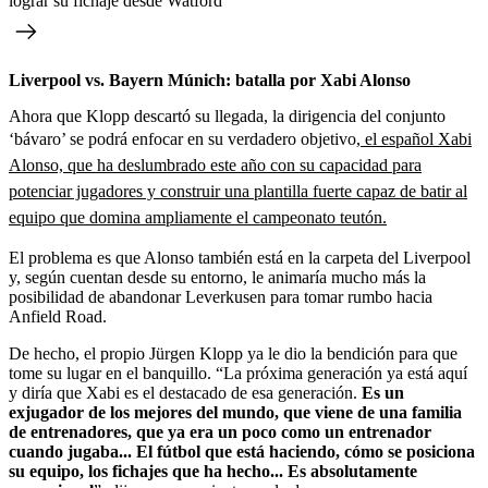
lograr su fichaje desde Watford
Liverpool vs. Bayern Múnich: batalla por Xabi Alonso
Ahora que Klopp descartó su llegada, la dirigencia del conjunto
‘bávaro’ se podrá enfocar en su verdadero objetivo,
el español Xabi
Alonso, que ha deslumbrado este año con su capacidad para
potenciar jugadores y construir una plantilla fuerte capaz de batir al
equipo que domina ampliamente el campeonato teutón.
El problema es que Alonso también está en la carpeta del Liverpool
y, según cuentan desde su entorno, le animaría mucho más la
posibilidad de abandonar Leverkusen para tomar rumbo hacia
Anfield Road.
De hecho, el propio Jürgen Klopp ya le dio la bendición para que
tome su lugar en el banquillo. “La próxima generación ya está aquí
y diría que Xabi es el destacado de esa generación.
Es un
exjugador de los mejores del mundo, que viene de una familia
de entrenadores, que ya era un poco como un entrenador
cuando jugaba... El fútbol que está haciendo, cómo se posiciona
su equipo, los fichajes que ha hecho... Es absolutamente