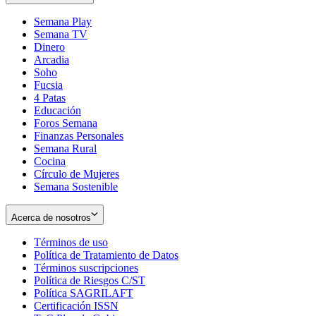
Semana Play
Semana TV
Dinero
Arcadia
Soho
Opens
Fucsia
in
Opens
4 Patas
new
in
Educación
window
new
Foros Semana
window
Finanzas Personales
Semana Rural
Cocina
Círculo de Mujeres
Semana Sostenible
Acerca de nosotros
Términos de uso
Opens
Política de Tratamiento de Datos
in
Opens
Términos suscripciones
new
Opens
in
Política de Riesgos C/ST
window
in
Opens
new
Política SAGRILAFT
Opens
new
in
window
Certificación ISSN
Opens
in
window
new