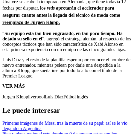
Una vez se acabe la temporada en Alemania, que tiene todavía 12
fechas por disputar,
los
reds
apretarán el acelerador para
asegurar cuanto antes la llegada del técnico de moda como
reemplazo de Jürgen Klopp.
“
Su equipo está tan bien engrasado, en tan poco tiempo. Ha
dejado su sello en él
”, agregó el estratega alemán, al respecto de los
conceptos tácticos que han sido característica de Xabi Alonso en
esta primera experiencia con un equipo de las cinco grandes ligas.
Luis Díaz y el resto de la plantilla esperan por conocer el nombre del
nuevo entrenador, mientras pelean por darle una despedida a la
altura a Klopp, que sueña irse por todo lo alto con el título de la
Premier League.
VER MÁS
Jurgen Klopp
liverpool
Luis Díaz
Fútbol inglés
Le puede interesar
Primeras imágenes de Messi tras la muerte de su papá: así se le vio
llegando a Argentina
Pico y placa regional este domingo 9 de agosto: estos son los