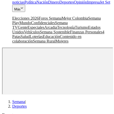
noticias
Política
Nación
Dinero
Deportes
Opinión
Impresa
Jet Set
Más
Elecciones 2026
Foros Semana
Mejor Colombia
Semana
Play
Mundo
Confidenciales
Semana
TV
Gente
Especiales
Arcadia
Tecnología
Turismo
Estados
Unidos
Vehículos
Semana Sostenible
Finanzas Personales
4
Patas
Salud
Loterías
Educación
Contenido en
colaboración
Semana Rural
Mujeres
Semana
|
Deportes