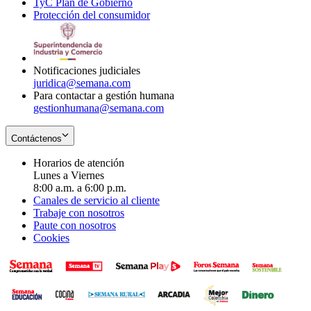
TyC Plan de Gobierno
in
new
Opens
window
Protección del consumidor
new
window
in
Opens
window
new
in
window
new
window
Notificaciones judiciales
juridica@semana.com
Para contactar a gestión humana
gestionhumana@semana.com
Contáctenos
Horarios de atención
Lunes a Viernes
8:00 a.m. a 6:00 p.m.
Canales de servicio al cliente
Trabaje con nosotros
Paute con nosotros
Cookies