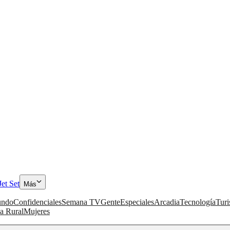
Jet Set
Más
ndo
Confidenciales
Semana TV
Gente
Especiales
Arcadia
Tecnología
Tur
a Rural
Mujeres