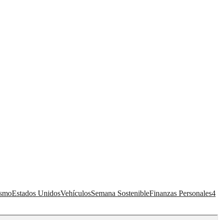
ismo
Estados Unidos
Vehículos
Semana Sostenible
Finanzas Personales
4