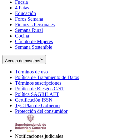
Fucsia
in
Opens
4 Patas
new
in
Educación
window
new
Foros Semana
window
Finanzas Personales
Semana Rural
Cocina
Círculo de Mujeres
Semana Sostenible
Acerca de nosotros
Términos de uso
Opens
Política de Tratamiento de Datos
in
Opens
Términos suscripciones
new
Opens
in
Política de Riesgos C/ST
window
in
Opens
new
Política SAGRILAFT
Opens
new
in
window
Certificación ISSN
Opens
in
window
new
TyC Plan de Gobierno
in
new
Opens
window
Protección del consumidor
new
window
in
Opens
window
new
in
window
new
window
Notificaciones judiciales