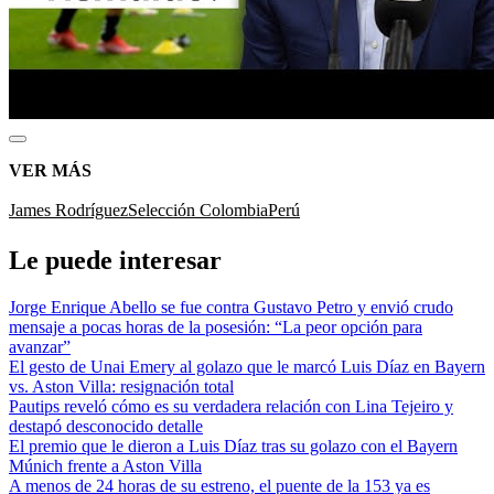
VER MÁS
James Rodríguez
Selección Colombia
Perú
Le puede interesar
Jorge Enrique Abello se fue contra Gustavo Petro y envió crudo
mensaje a pocas horas de la posesión: “La peor opción para
avanzar”
El gesto de Unai Emery al golazo que le marcó Luis Díaz en Bayern
vs. Aston Villa: resignación total
Pautips reveló cómo es su verdadera relación con Lina Tejeiro y
destapó desconocido detalle
El premio que le dieron a Luis Díaz tras su golazo con el Bayern
Múnich frente a Aston Villa
A menos de 24 horas de su estreno, el puente de la 153 ya es