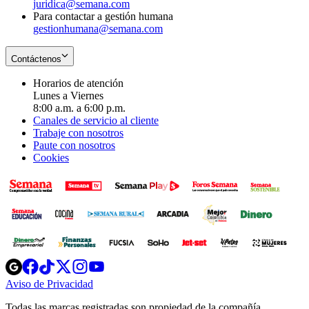
juridica@semana.com
Para contactar a gestión humana
gestionhumana@semana.com
Contáctenos
Horarios de atención
Lunes a Viernes
8:00 a.m. a 6:00 p.m.
Canales de servicio al cliente
Trabaje con nosotros
Paute con nosotros
Cookies
Opens
Opens
Opens
Opens
Opens
in
in
in
in
in
Aviso de Privacidad
Opens
new
new
new
new
new
in
window
window
window
window
window
Todas las marcas registradas son propiedad de la compañía
new