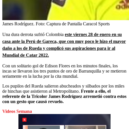
James Rodríguez.
Foto:
Captura de Pantalla Caracol Sports
Una dura derrota sufrió Colombia
este viernes 28 de enero en su
casa ante la Perú de Gareca, que con muy poco le hizo el mayor
daño a los de Rueda y complicó sus aspiraciones para ir al
Mundial de Catar 2022.
Con un solitario gol de Edison Flores en los minutos finales, los
incas se llevaron los tres puntos de oro de Barranquilla y se metieron
seriamente en la lucha por la cita mundial.
Los pupilos del Rueda salieron abucheados y silbados por los miles
de hinchas que asistieron al Metropolitano.
Frente a ello, el
referente de la Tricolor James Rodríguez arremetió contra estos
con un gesto que causó revuelo.
Videos Semana