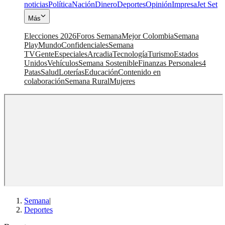
noticias
Política
Nación
Dinero
Deportes
Opinión
Impresa
Jet Set
Más
Elecciones 2026
Foros Semana
Mejor Colombia
Semana
Play
Mundo
Confidenciales
Semana
TV
Gente
Especiales
Arcadia
Tecnología
Turismo
Estados
Unidos
Vehículos
Semana Sostenible
Finanzas Personales
4
Patas
Salud
Loterías
Educación
Contenido en
colaboración
Semana Rural
Mujeres
Semana
|
Deportes