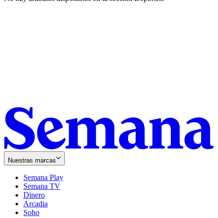
Nuestras marcas
Semana Play
Semana TV
Dinero
Arcadia
Soho
Opens