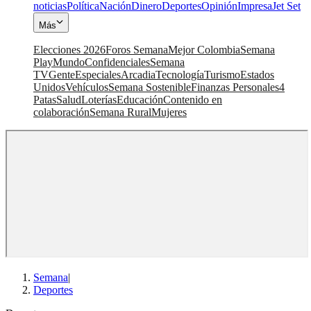
noticias
Política
Nación
Dinero
Deportes
Opinión
Impresa
Jet Set
Más
Elecciones 2026
Foros Semana
Mejor Colombia
Semana
Play
Mundo
Confidenciales
Semana
TV
Gente
Especiales
Arcadia
Tecnología
Turismo
Estados
Unidos
Vehículos
Semana Sostenible
Finanzas Personales
4
Patas
Salud
Loterías
Educación
Contenido en
colaboración
Semana Rural
Mujeres
Semana
|
Deportes