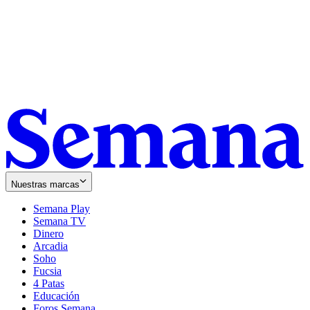
Nuestras marcas
Semana Play
Semana TV
Dinero
Arcadia
Soho
Opens
Fucsia
in
Opens
4 Patas
new
in
Educación
window
new
Foros Semana
window