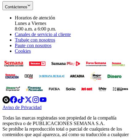
Contáctenos
Horarios de atención
Lunes a Viernes
8:00 a.m. a 6:00 p.m.
Canales de servicio al cliente
Trabaje con nosotros
Paute con nosotros
Cookies
Opens
Opens
Opens
Opens
Opens
in
in
in
in
in
Aviso de Privacidad
Opens
new
new
new
new
new
in
window
window
window
window
window
Todas las marcas registradas son propiedad de la compañía
new
respectiva o de PUBLICACIONES SEMANA S.A.
window
Se prohíbe la reproducción total o parcial de cualquiera de los
contenidos que aquí aparezca, así como su traducción a cualquier