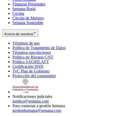
Finanzas Personales
Semana Rural
Cocina
Círculo de Mujeres
Semana Sostenible
Acerca de nosotros
Términos de uso
Opens
Política de Tratamiento de Datos
in
Opens
Términos suscripciones
new
Opens
in
Política de Riesgos C/ST
window
in
Opens
new
Política SAGRILAFT
Opens
new
in
window
Certificación ISSN
Opens
in
window
new
TyC Plan de Gobierno
in
new
Opens
window
Protección del consumidor
new
window
in
Opens
window
new
in
window
new
window
Notificaciones judiciales
juridica@semana.com
Para contactar a gestión humana
gestionhumana@semana.com