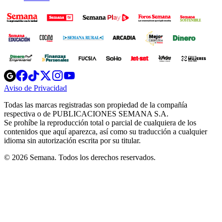
Opens
Opens
Opens
Opens
Opens
in
in
in
in
in
Aviso de Privacidad
Opens
new
new
new
new
new
in
window
window
window
window
window
Todas las marcas registradas son propiedad de la compañía
new
respectiva o de PUBLICACIONES SEMANA S.A.
window
Se prohíbe la reproducción total o parcial de cualquiera de los
contenidos que aquí aparezca, así como su traducción a cualquier
idioma sin autorización escrita por su titular.
© 2026 Semana. Todos los derechos reservados.