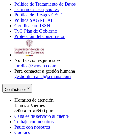
Política de Tratamiento de Datos
in
Opens
Términos suscripciones
new
Opens
in
Política de Riesgos C/ST
window
in
Opens
new
Política SAGRILAFT
Opens
new
in
window
Certificación ISSN
Opens
in
window
new
TyC Plan de Gobierno
in
new
Opens
window
Protección del consumidor
new
window
in
Opens
window
new
in
window
new
window
Notificaciones judiciales
juridica@semana.com
Para contactar a gestión humana
gestionhumana@semana.com
Contáctenos
Horarios de atención
Lunes a Viernes
8:00 a.m. a 6:00 p.m.
Canales de servicio al cliente
Trabaje con nosotros
Paute con nosotros
Cookies