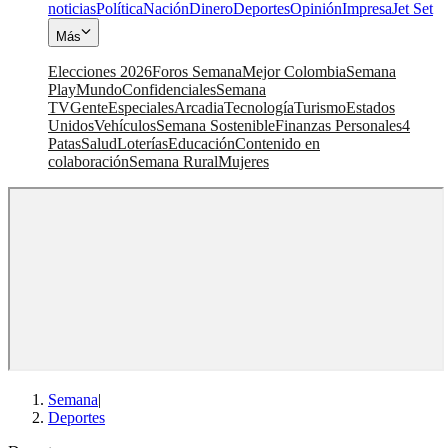
noticias
Política
Nación
Dinero
Deportes
Opinión
Impresa
Jet Set
Más
Elecciones 2026
Foros Semana
Mejor Colombia
Semana
Play
Mundo
Confidenciales
Semana
TV
Gente
Especiales
Arcadia
Tecnología
Turismo
Estados
Unidos
Vehículos
Semana Sostenible
Finanzas Personales
4
Patas
Salud
Loterías
Educación
Contenido en
colaboración
Semana Rural
Mujeres
Semana
|
Deportes