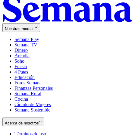
Nuestras marcas
Semana Play
Semana TV
Dinero
Arcadia
Soho
Opens
Fucsia
in
Opens
4 Patas
new
in
Educación
window
new
Foros Semana
window
Finanzas Personales
Semana Rural
Cocina
Círculo de Mujeres
Semana Sostenible
Acerca de nosotros
Términos de uso
Opens