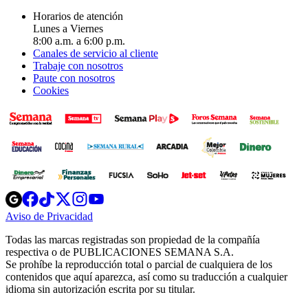
Horarios de atención
Lunes a Viernes
8:00 a.m. a 6:00 p.m.
Canales de servicio al cliente
Trabaje con nosotros
Paute con nosotros
Cookies
Opens
Opens
Opens
Opens
Opens
in
in
in
in
in
Aviso de Privacidad
Opens
new
new
new
new
new
in
window
window
window
window
window
Todas las marcas registradas son propiedad de la compañía
new
respectiva o de PUBLICACIONES SEMANA S.A.
window
Se prohíbe la reproducción total o parcial de cualquiera de los
contenidos que aquí aparezca, así como su traducción a cualquier
idioma sin autorización escrita por su titular.