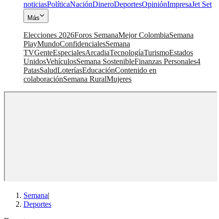
noticias
Política
Nación
Dinero
Deportes
Opinión
Impresa
Jet Set
Más
Elecciones 2026
Foros Semana
Mejor Colombia
Semana
Play
Mundo
Confidenciales
Semana
TV
Gente
Especiales
Arcadia
Tecnología
Turismo
Estados
Unidos
Vehículos
Semana Sostenible
Finanzas Personales
4
Patas
Salud
Loterías
Educación
Contenido en
colaboración
Semana Rural
Mujeres
Semana
|
Deportes