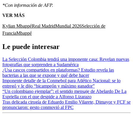
*Con información de AFP.
VER MÁS
Kylian Mbappé
Real Madrid
Mundial 2026
Selección de
Francia
Mbappé
Le puede interesar
La Selección Colombia tendrá una imponente casa: Revelan nuevas
fotografías que sorprenden a Sudamérica
¿Usa cascos compartidos en plataformas? Estudio revela las
bacterias a las que se expone y qué debe hacer
Imponente detalle de la Conmebol para Atlético Nacional: se lo
entregó y le dijo “bicampeón y máximo ganador”
“Un colombiano ejemplar”: el sentido mensaje de Abelardo De La
Espriella con el que despide a Alfonso Lizarazo
Tras delicada cirugía de Eduardo Emilio Vilarete, Dimayor y FCF se
pronunciaron: gesto conmovió al FPC