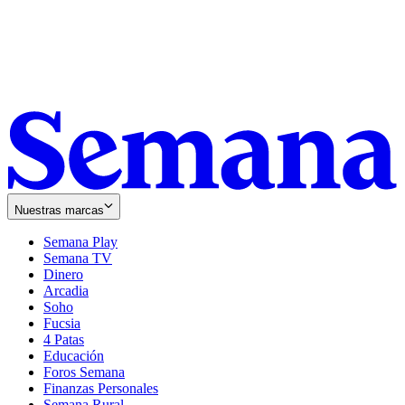
Nuestras marcas
Semana Play
Semana TV
Dinero
Arcadia
Soho
Opens
Fucsia
in
Opens
4 Patas
new
in
Educación
window
new
Foros Semana
window
Finanzas Personales
Semana Rural