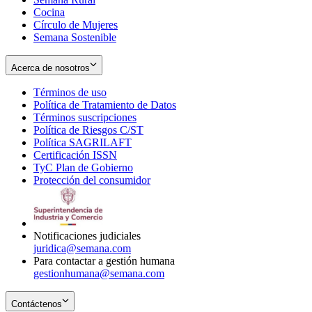
Cocina
Círculo de Mujeres
Semana Sostenible
Acerca de nosotros
Términos de uso
Opens
Política de Tratamiento de Datos
in
Opens
Términos suscripciones
new
Opens
in
Política de Riesgos C/ST
window
in
Opens
new
Política SAGRILAFT
Opens
new
in
window
Certificación ISSN
Opens
in
window
new
TyC Plan de Gobierno
in
new
Opens
window
Protección del consumidor
new
window
in
Opens
window
new
in
window
new
window
Notificaciones judiciales
juridica@semana.com
Para contactar a gestión humana
gestionhumana@semana.com
Contáctenos