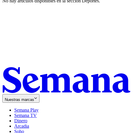
No hay artículos disponibles en la sección
Deportes
.
Nuestras marcas
Semana Play
Semana TV
Dinero
Arcadia
Soho
Opens