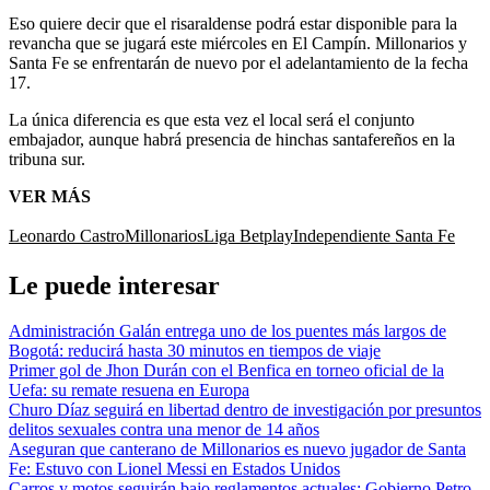
Eso quiere decir que el risaraldense podrá estar disponible para la
revancha que se jugará este miércoles en El Campín. Millonarios y
Santa Fe se enfrentarán de nuevo por el adelantamiento de la fecha
17.
La única diferencia es que esta vez el local será el conjunto
embajador, aunque habrá presencia de hinchas santafereños en la
tribuna sur.
VER MÁS
Leonardo Castro
Millonarios
Liga Betplay
Independiente Santa Fe
Le puede interesar
Administración Galán entrega uno de los puentes más largos de
Bogotá: reducirá hasta 30 minutos en tiempos de viaje
Primer gol de Jhon Durán con el Benfica en torneo oficial de la
Uefa: su remate resuena en Europa
Churo Díaz seguirá en libertad dentro de investigación por presuntos
delitos sexuales contra una menor de 14 años
Aseguran que canterano de Millonarios es nuevo jugador de Santa
Fe: Estuvo con Lionel Messi en Estados Unidos
Carros y motos seguirán bajo reglamentos actuales: Gobierno Petro