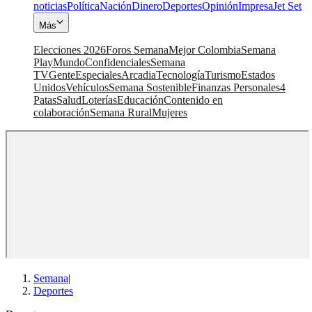
noticias
Política
Nación
Dinero
Deportes
Opinión
Impresa
Jet Set
Más
Elecciones 2026
Foros Semana
Mejor Colombia
Semana
Play
Mundo
Confidenciales
Semana
TV
Gente
Especiales
Arcadia
Tecnología
Turismo
Estados
Unidos
Vehículos
Semana Sostenible
Finanzas Personales
4
Patas
Salud
Loterías
Educación
Contenido en
colaboración
Semana Rural
Mujeres
Semana
|
Deportes