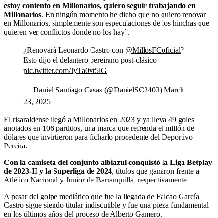
estoy contento en Millonarios, quiero seguir trabajando en
Millonarios
. En ningún momento he dicho que no quiero renovar
en Millonarios, simplemente son especulaciones de los hinchas que
quieren ver conflictos donde no los hay”.
¿Renovará Leonardo Castro con
@MillosFCoficial
?
Esto dijo el delantero pereirano post-clásico
pic.twitter.com/JyTa0vt5lG
— Daniel Santiago Casas (@DanielSC2403)
March
23, 2025
El risaraldense llegó a Millonarios en 2023 y ya lleva 49 goles
anotados en 106 partidos, una marca que refrenda el millón de
dólares que invirtieron para ficharlo procedente del Deportivo
Pereira.
Con la camiseta del conjunto albiazul conquistó la Liga Betplay
de 2023-II y la Superliga de 2024
, títulos que ganaron frente a
Atlético Nacional y Junior de Barranquilla, respectivamente.
A pesar del golpe mediático que fue la llegada de Falcao García,
Castro sigue siendo titular indiscutible y fue una pieza fundamental
en los últimos años del proceso de Alberto Gamero.