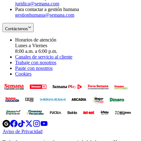
juridica@semana.com
Para contactar a gestión humana
gestionhumana@semana.com
Contáctenos
Horarios de atención
Lunes a Viernes
8:00 a.m. a 6:00 p.m.
Canales de servicio al cliente
Trabaje con nosotros
Paute con nosotros
Cookies
Opens
Opens
Opens
Opens
Opens
in
in
in
in
in
Aviso de Privacidad
Opens
new
new
new
new
new
in
window
window
window
window
window