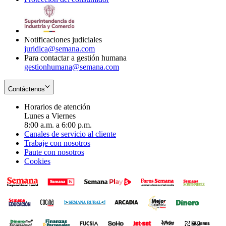
window
new
in
window
new
window
Notificaciones judiciales
juridica@semana.com
Para contactar a gestión humana
gestionhumana@semana.com
Contáctenos
Horarios de atención
Lunes a Viernes
8:00 a.m. a 6:00 p.m.
Canales de servicio al cliente
Trabaje con nosotros
Paute con nosotros
Cookies