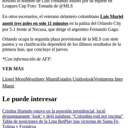
Resonó el nombre de Luis Fernando Muriel por su triplete en
Leagues Cup
Foto:
Tomada de @MLS
En otros escenarios, el veterano delantero colombiano
Luis Muriel
anotó tres goles en solo 11 minutos
en la paliza del Orlando City
por 5-1 frente al Necaxa, que dirige el argentino Fernando Gago.
Orlando ocupa la segunda plaza provisional de la MLS con siete
puntos y su clasificación dependerá de los últimos resultados de la
primera fase, que concluye el jueves.
*Con información de AFP.
VER MÁS
Lionel Messi
Messi
Inter Miami
Estados Unidos
look
Vestimenta
Inter
Miami
Le puede interesar
Cristina Hurtado estuvo en la posesión presidencial, lució
despampanante ‘look’ y dejó palabras: “Colombia está por encima”
Tabla de posiciones de la Liga BetPlay tras victorias de Santa Fe,
Tolima y Fortaleza