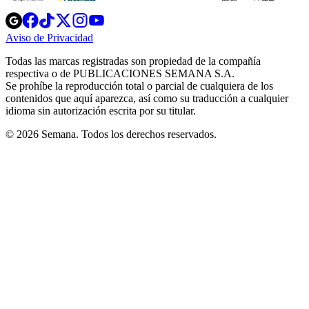
Opens
Opens
Opens
Opens
Opens
in
in
in
in
in
Aviso de Privacidad
Opens
new
new
new
new
new
in
window
window
window
window
window
Todas las marcas registradas son propiedad de la compañía
new
respectiva o de PUBLICACIONES SEMANA S.A.
window
Se prohíbe la reproducción total o parcial de cualquiera de los
contenidos que aquí aparezca, así como su traducción a cualquier
idioma sin autorización escrita por su titular.
© 2026 Semana. Todos los derechos reservados.