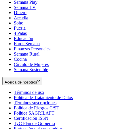
Semana Play
Semana TV
Dinero
Arcadia
Soho
Opens
Fucsia
in
Opens
4 Patas
new
in
Educación
window
new
Foros Semana
window
Finanzas Personales
Semana Rural
Cocina
Círculo de Mujeres
Semana Sostenible
Acerca de nosotros
Términos de uso
Opens
Política de Tratamiento de Datos
in
Opens
Términos suscripciones
new
Opens
in
Política de Riesgos C/ST
window
in
Opens
new
Política SAGRILAFT
Opens
new
in
window
Certificación ISSN
Opens
in
window
new
TyC Plan de Gobierno
in
new
Opens
window
Protección del consumidor
new
window
in
Opens