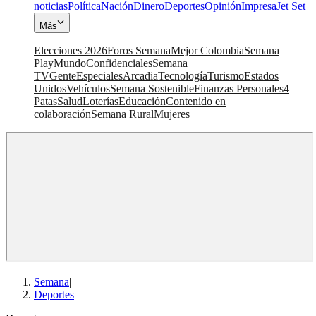
noticias
Política
Nación
Dinero
Deportes
Opinión
Impresa
Jet Set
Más
Elecciones 2026
Foros Semana
Mejor Colombia
Semana
Play
Mundo
Confidenciales
Semana
TV
Gente
Especiales
Arcadia
Tecnología
Turismo
Estados
Unidos
Vehículos
Semana Sostenible
Finanzas Personales
4
Patas
Salud
Loterías
Educación
Contenido en
colaboración
Semana Rural
Mujeres
Semana
|
Deportes