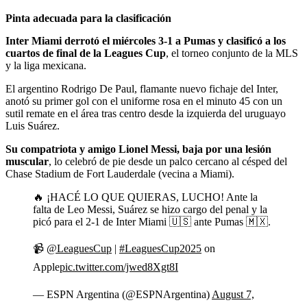
Pinta adecuada para la clasificación
Inter Miami derrotó el miércoles 3-1 a Pumas y clasificó a los
cuartos de final de la Leagues Cup
, el torneo conjunto de la MLS
y la liga mexicana.
El argentino Rodrigo De Paul, flamante nuevo fichaje del Inter,
anotó su primer gol con el uniforme rosa en el minuto 45 con un
sutil remate en el área tras centro desde la izquierda del uruguayo
Luis Suárez.
Su compatriota y amigo Lionel Messi, baja por una lesión
muscular
, lo celebró de pie desde un palco cercano al césped del
Chase Stadium de Fort Lauderdale (vecina a Miami).
🔥 ¡HACÉ LO QUE QUIERAS, LUCHO! Ante la
falta de Leo Messi, Suárez se hizo cargo del penal y la
picó para el 2-1 de Inter Miami 🇺🇸 ante Pumas 🇲🇽.
📹
@LeaguesCup
|
#LeaguesCup2025
on
Apple
pic.twitter.com/jwed8Xgt8I
— ESPN Argentina (@ESPNArgentina)
August 7,