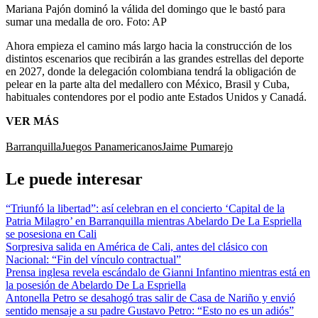
Mariana Pajón dominó la válida del domingo que le bastó para
sumar una medalla de oro.
Foto:
AP
Ahora empieza el camino más largo hacia la construcción de los
distintos escenarios que recibirán a las grandes estrellas del deporte
en 2027, donde la delegación colombiana tendrá la obligación de
pelear en la parte alta del medallero con México, Brasil y Cuba,
habituales contendores por el podio ante Estados Unidos y Canadá.
VER MÁS
Barranquilla
Juegos Panamericanos
Jaime Pumarejo
Le puede interesar
“Triunfó la libertad”: así celebran en el concierto ‘Capital de la
Patria Milagro’ en Barranquilla mientras Abelardo De La Espriella
se posesiona en Cali
Sorpresiva salida en América de Cali, antes del clásico con
Nacional: “Fin del vínculo contractual”
Prensa inglesa revela escándalo de Gianni Infantino mientras está en
la posesión de Abelardo De La Espriella
Antonella Petro se desahogó tras salir de Casa de Nariño y envió
sentido mensaje a su padre Gustavo Petro: “Esto no es un adiós”