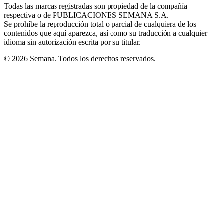
window
window
window
window
window
Todas las marcas registradas son propiedad de la compañía
new
respectiva o de PUBLICACIONES SEMANA S.A.
window
Se prohíbe la reproducción total o parcial de cualquiera de los
contenidos que aquí aparezca, así como su traducción a cualquier
idioma sin autorización escrita por su titular.
© 2026 Semana. Todos los derechos reservados.