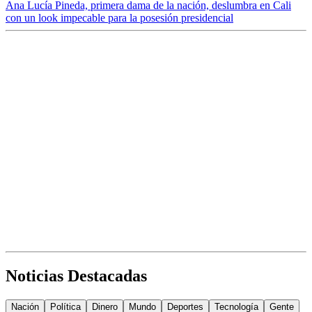
Ana Lucía Pineda, primera dama de la nación, deslumbra en Cali
con un look impecable para la posesión presidencial
Noticias Destacadas
Nación
Política
Dinero
Mundo
Deportes
Tecnología
Gente