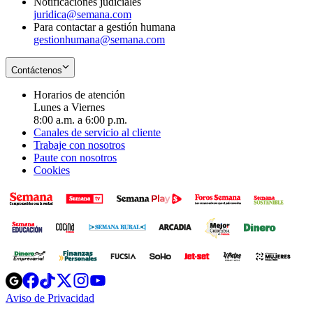
Notificaciones judiciales
juridica@semana.com
Para contactar a gestión humana
gestionhumana@semana.com
Contáctenos
Horarios de atención
Lunes a Viernes
8:00 a.m. a 6:00 p.m.
Canales de servicio al cliente
Trabaje con nosotros
Paute con nosotros
Cookies
Opens
Opens
Opens
Opens
Opens
in
in
in
in
in
Aviso de Privacidad
Opens
new
new
new
new
new
in