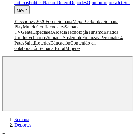
noticias
Política
Nación
Dinero
Deportes
Opinión
Impresa
Jet Set
Más
Elecciones 2026
Foros Semana
Mejor Colombia
Semana
Play
Mundo
Confidenciales
Semana
TV
Gente
Especiales
Arcadia
Tecnología
Turismo
Estados
Unidos
Vehículos
Semana Sostenible
Finanzas Personales
4
Patas
Salud
Loterías
Educación
Contenido en
colaboración
Semana Rural
Mujeres
Semana
|
Deportes