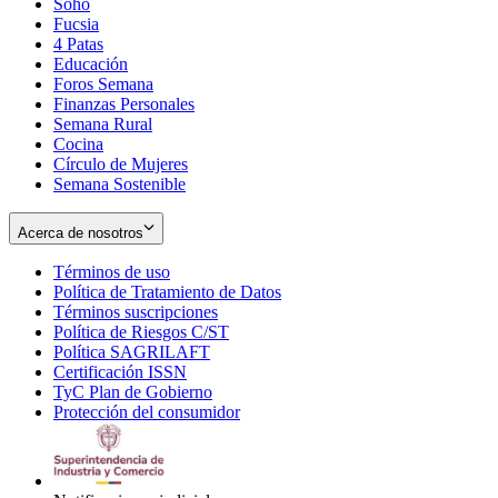
Soho
Opens
Fucsia
in
Opens
4 Patas
new
in
Educación
window
new
Foros Semana
window
Finanzas Personales
Semana Rural
Cocina
Círculo de Mujeres
Semana Sostenible
Acerca de nosotros
Términos de uso
Opens
Política de Tratamiento de Datos
in
Opens
Términos suscripciones
new
Opens
in
Política de Riesgos C/ST
window
in
Opens
new
Política SAGRILAFT
Opens
new
in
window
Certificación ISSN
Opens
in
window
new
TyC Plan de Gobierno
in
new
Opens
window
Protección del consumidor
new
window
in
Opens
window
new
in
window
new
window