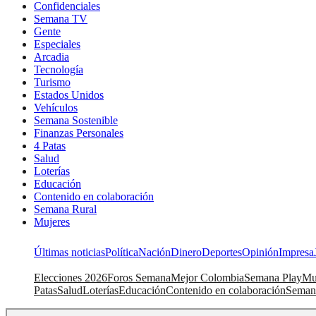
Confidenciales
Semana TV
Gente
Especiales
Arcadia
Tecnología
Turismo
Estados Unidos
Vehículos
Semana Sostenible
Finanzas Personales
4 Patas
Salud
Loterías
Educación
Contenido en colaboración
Semana Rural
Mujeres
Últimas noticias
Política
Nación
Dinero
Deportes
Opinión
Impresa
Elecciones 2026
Foros Semana
Mejor Colombia
Semana Play
Mu
Patas
Salud
Loterías
Educación
Contenido en colaboración
Seman