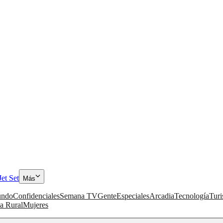
Jet Set
Más
ndo
Confidenciales
Semana TV
Gente
Especiales
Arcadia
Tecnología
Tur
a Rural
Mujeres