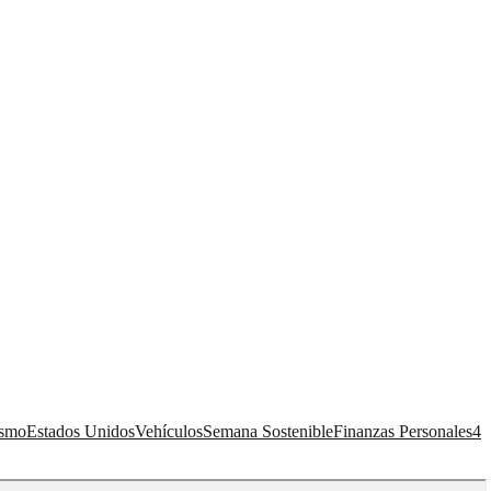
ismo
Estados Unidos
Vehículos
Semana Sostenible
Finanzas Personales
4