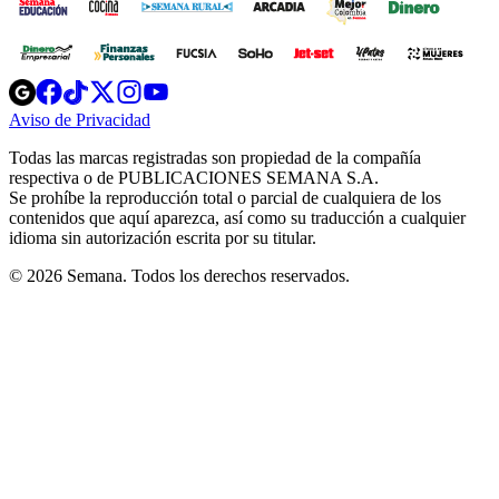
Opens
Opens
Opens
Opens
Opens
in
in
in
in
in
Aviso de Privacidad
Opens
new
new
new
new
new
in
window
window
window
window
window
Todas las marcas registradas son propiedad de la compañía
new
respectiva o de PUBLICACIONES SEMANA S.A.
window
Se prohíbe la reproducción total o parcial de cualquiera de los
contenidos que aquí aparezca, así como su traducción a cualquier
idioma sin autorización escrita por su titular.
© 2026 Semana. Todos los derechos reservados.