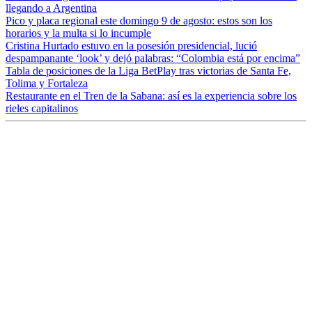
llegando a Argentina
Pico y placa regional este domingo 9 de agosto: estos son los
horarios y la multa si lo incumple
Cristina Hurtado estuvo en la posesión presidencial, lució
despampanante ‘look’ y dejó palabras: “Colombia está por encima”
Tabla de posiciones de la Liga BetPlay tras victorias de Santa Fe,
Tolima y Fortaleza
Restaurante en el Tren de la Sabana: así es la experiencia sobre los
rieles capitalinos