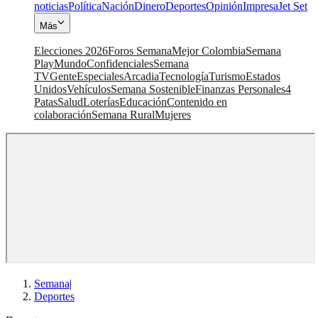
noticias
Política
Nación
Dinero
Deportes
Opinión
Impresa
Jet Set
Más
Elecciones 2026
Foros Semana
Mejor Colombia
Semana
Play
Mundo
Confidenciales
Semana
TV
Gente
Especiales
Arcadia
Tecnología
Turismo
Estados
Unidos
Vehículos
Semana Sostenible
Finanzas Personales
4
Patas
Salud
Loterías
Educación
Contenido en
colaboración
Semana Rural
Mujeres
Semana
|
Deportes