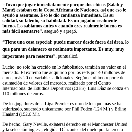
“Tuvo que jugar inmediatamente porque dos chicos (Salah y
Mané) estaban en la Copa Africana de Naciones, así que eso le
ayudó a asentarse. Eso le dio confianza inmediata. Es su
calidad, su talento, su habilidad. Es un jugador realmente
bueno. Lo sabíamos antes y cuando eres realmente bueno es
más fácil asentarse”,
aseguró y agregó.
“Tiene una cosa especial: puede marcar desde fuera del área, lo
que para un delantero es realmente importante. Es muy, muy
importante para nosotros”,
puntualizó.
Lucho, no solo ha crecido en lo fútbolístico, también su valor en el
mercado. El extremo fue adquirido por los reds por 40 millones de
euros, más 20 en variables adicionales. Según el último reporte de
estimación de valores del mercado, realizado por el Centro
Internacional de Estudios Deportivos (CIES), Luis Díaz se cotiza en
110 millones de euros.
De los jugadores de la Liga Premier es uno de los que más se ha
valorizado, superado unicamente por Phil Foden (124 M.) y Erling
Haaland (152,6 M.).
De hecho, Gary Neville, exlateral derecho en el Manchester United
y la selección inglesa, elogió a Díaz antes del duelo por la tercera