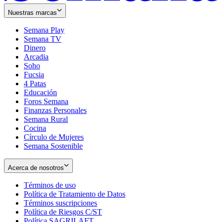
Nuestras marcas
Semana Play
Semana TV
Dinero
Arcadia
Soho
Opens
Fucsia
in
Opens
4 Patas
new
in
Educación
window
new
Foros Semana
window
Finanzas Personales
Semana Rural
Cocina
Círculo de Mujeres
Semana Sostenible
Acerca de nosotros
Términos de uso
Opens
Política de Tratamiento de Datos
in
Opens
Términos suscripciones
new
Opens
in
Política de Riesgos C/ST
window
in
Opens
new
Política SAGRILAFT
Opens
new
in
window