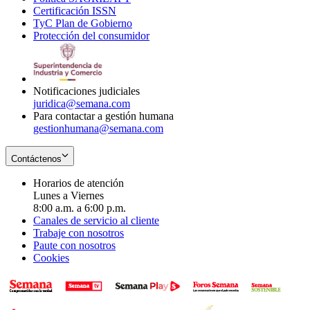
Certificación ISSN
Opens
in
window
new
TyC Plan de Gobierno
in
new
Opens
window
Protección del consumidor
new
window
in
Opens
window
new
in
window
new
window
Notificaciones judiciales
juridica@semana.com
Para contactar a gestión humana
gestionhumana@semana.com
Contáctenos
Horarios de atención
Lunes a Viernes
8:00 a.m. a 6:00 p.m.
Canales de servicio al cliente
Trabaje con nosotros
Paute con nosotros
Cookies