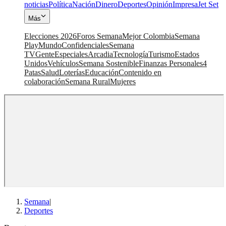
noticias
Política
Nación
Dinero
Deportes
Opinión
Impresa
Jet Set
Más
Elecciones 2026
Foros Semana
Mejor Colombia
Semana
Play
Mundo
Confidenciales
Semana
TV
Gente
Especiales
Arcadia
Tecnología
Turismo
Estados
Unidos
Vehículos
Semana Sostenible
Finanzas Personales
4
Patas
Salud
Loterías
Educación
Contenido en
colaboración
Semana Rural
Mujeres
Semana
|
Deportes