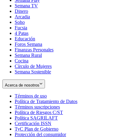
Semana Play
Semana TV
Dinero
Arcadia
Soho
Opens
Fucsia
in
Opens
4 Patas
new
in
Educación
window
new
Foros Semana
window
Finanzas Personales
Semana Rural
Cocina
Círculo de Mujeres
Semana Sostenible
Acerca de nosotros
Términos de uso
Opens
Política de Tratamiento de Datos
in
Opens
Términos suscripciones
new
Opens
in
Política de Riesgos C/ST
window
in
Opens
new
Política SAGRILAFT
Opens
new
in
window
Certificación ISSN
Opens
in
window
new
TyC Plan de Gobierno
in
new
Opens
window
Protección del consumidor
new
window
in
Opens