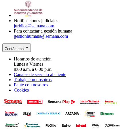
window
new
in
window
new
window
Notificaciones judiciales
juridica@semana.com
Para contactar a gestión humana
gestionhumana@semana.com
Contáctenos
Horarios de atención
Lunes a Viernes
8:00 a.m. a 6:00 p.m.
Canales de servicio al cliente
Trabaje con nosotros
Paute con nosotros
Cookies