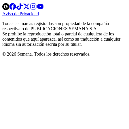
Opens
Opens
Opens
Opens
Opens
in
in
in
in
in
Aviso de Privacidad
Opens
new
new
new
new
new
in
window
window
window
window
window
Todas las marcas registradas son propiedad de la compañía
new
respectiva o de PUBLICACIONES SEMANA S.A.
window
Se prohíbe la reproducción total o parcial de cualquiera de los
contenidos que aquí aparezca, así como su traducción a cualquier
idioma sin autorización escrita por su titular.
© 2026 Semana. Todos los derechos reservados.