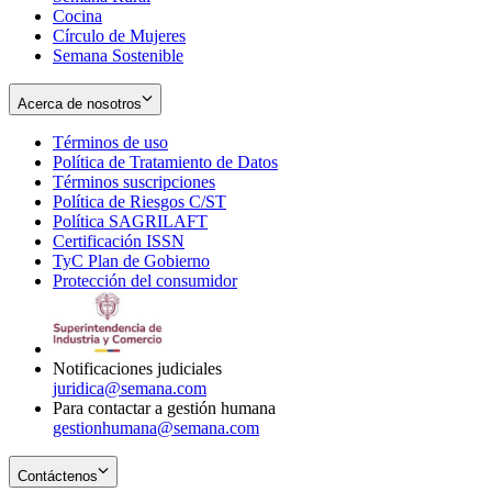
Cocina
Círculo de Mujeres
Semana Sostenible
Acerca de nosotros
Términos de uso
Opens
Política de Tratamiento de Datos
in
Opens
Términos suscripciones
new
Opens
in
Política de Riesgos C/ST
window
in
Opens
new
Política SAGRILAFT
Opens
new
in
window
Certificación ISSN
Opens
in
window
new
TyC Plan de Gobierno
in
new
Opens
window
Protección del consumidor
new
window
in
Opens
window
new
in
window
new
window
Notificaciones judiciales
juridica@semana.com
Para contactar a gestión humana
gestionhumana@semana.com
Contáctenos