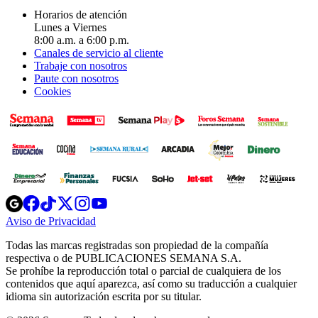
Horarios de atención
Lunes a Viernes
8:00 a.m. a 6:00 p.m.
Canales de servicio al cliente
Trabaje con nosotros
Paute con nosotros
Cookies
Opens
Opens
Opens
Opens
Opens
in
in
in
in
in
Aviso de Privacidad
Opens
new
new
new
new
new
in
window
window
window
window
window
Todas las marcas registradas son propiedad de la compañía
new
respectiva o de PUBLICACIONES SEMANA S.A.
window
Se prohíbe la reproducción total o parcial de cualquiera de los
contenidos que aquí aparezca, así como su traducción a cualquier
idioma sin autorización escrita por su titular.