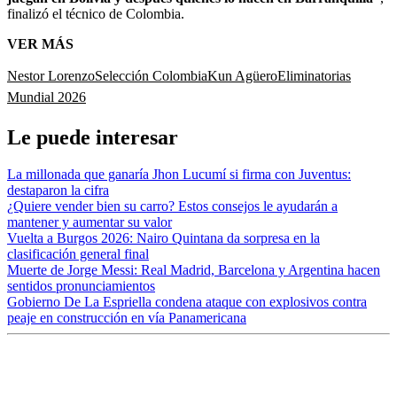
finalizó el técnico de Colombia.
VER MÁS
Nestor Lorenzo
Selección Colombia
Kun Agüero
Eliminatorias
Mundial 2026
Le puede interesar
La millonada que ganaría Jhon Lucumí si firma con Juventus:
destaparon la cifra
¿Quiere vender bien su carro? Estos consejos le ayudarán a
mantener y aumentar su valor
Vuelta a Burgos 2026: Nairo Quintana da sorpresa en la
clasificación general final
Muerte de Jorge Messi: Real Madrid, Barcelona y Argentina hacen
sentidos pronunciamientos
Gobierno De La Espriella condena ataque con explosivos contra
peaje en construcción en vía Panamericana