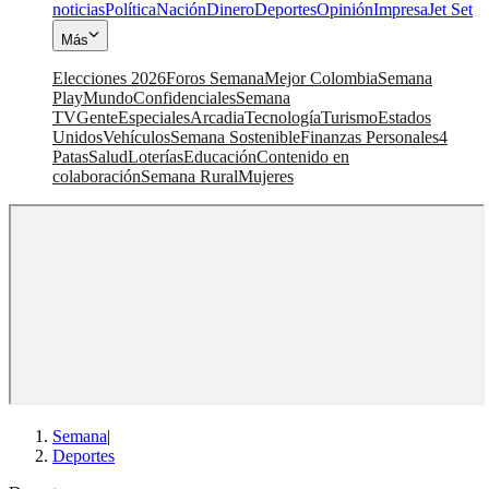
noticias
Política
Nación
Dinero
Deportes
Opinión
Impresa
Jet Set
Más
Elecciones 2026
Foros Semana
Mejor Colombia
Semana
Play
Mundo
Confidenciales
Semana
TV
Gente
Especiales
Arcadia
Tecnología
Turismo
Estados
Unidos
Vehículos
Semana Sostenible
Finanzas Personales
4
Patas
Salud
Loterías
Educación
Contenido en
colaboración
Semana Rural
Mujeres
Semana
|
Deportes