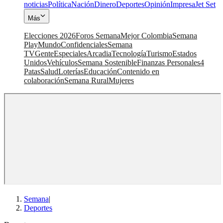
noticias
Política
Nación
Dinero
Deportes
Opinión
Impresa
Jet Set
Más
Elecciones 2026
Foros Semana
Mejor Colombia
Semana
Play
Mundo
Confidenciales
Semana
TV
Gente
Especiales
Arcadia
Tecnología
Turismo
Estados
Unidos
Vehículos
Semana Sostenible
Finanzas Personales
4
Patas
Salud
Loterías
Educación
Contenido en
colaboración
Semana Rural
Mujeres
Semana
|
Deportes