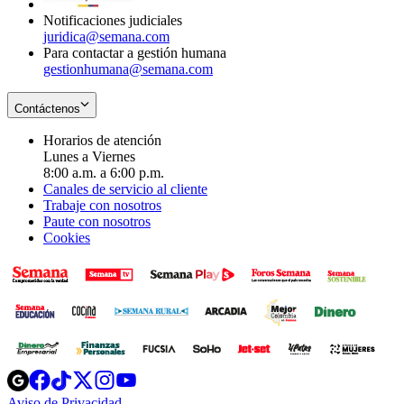
Notificaciones judiciales
juridica@semana.com
Para contactar a gestión humana
gestionhumana@semana.com
Contáctenos
Horarios de atención
Lunes a Viernes
8:00 a.m. a 6:00 p.m.
Canales de servicio al cliente
Trabaje con nosotros
Paute con nosotros
Cookies
Opens
Opens
Opens
Opens
Opens
in
in
in
in
in
Aviso de Privacidad
Opens