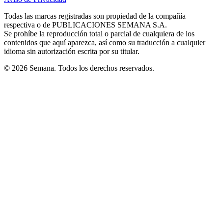
new
new
new
new
new
in
window
window
window
window
window
Todas las marcas registradas son propiedad de la compañía
new
respectiva o de PUBLICACIONES SEMANA S.A.
window
Se prohíbe la reproducción total o parcial de cualquiera de los
contenidos que aquí aparezca, así como su traducción a cualquier
idioma sin autorización escrita por su titular.
© 2026 Semana. Todos los derechos reservados.