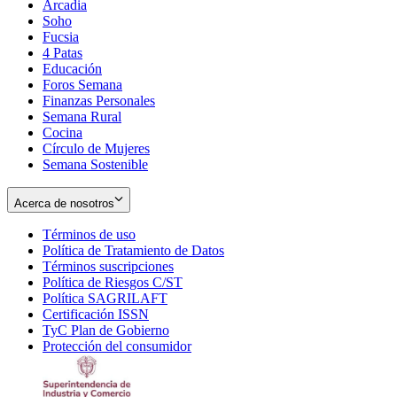
Arcadia
Soho
Opens
Fucsia
in
Opens
4 Patas
new
in
Educación
window
new
Foros Semana
window
Finanzas Personales
Semana Rural
Cocina
Círculo de Mujeres
Semana Sostenible
Acerca de nosotros
Términos de uso
Opens
Política de Tratamiento de Datos
in
Opens
Términos suscripciones
new
Opens
in
Política de Riesgos C/ST
window
in
Opens
new
Política SAGRILAFT
Opens
new
in
window
Certificación ISSN
Opens
in
window
new
TyC Plan de Gobierno
in
new
Opens
window
Protección del consumidor
new
window
in
Opens
window
new
in
window
new
window