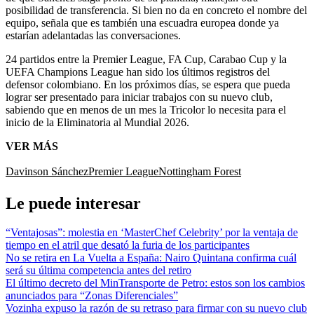
posibilidad de transferencia. Si bien no da en concreto el nombre del
equipo, señala que es también una escuadra europea donde ya
estarían adelantadas las conversaciones.
24 partidos entre la Premier League, FA Cup, Carabao Cup y la
UEFA Champions League han sido los últimos registros del
defensor colombiano. En los próximos días, se espera que pueda
lograr ser presentado para iniciar trabajos con su nuevo club,
sabiendo que en menos de un mes la Tricolor lo necesita para el
inicio de la Eliminatoria al Mundial 2026.
VER MÁS
Davinson Sánchez
Premier League
Nottingham Forest
Le puede interesar
“Ventajosas”: molestia en ‘MasterChef Celebrity’ por la ventaja de
tiempo en el atril que desató la furia de los participantes
No se retira en La Vuelta a España: Nairo Quintana confirma cuál
será su última competencia antes del retiro
El último decreto del MinTransporte de Petro: estos son los cambios
anunciados para “Zonas Diferenciales”
Vozinha expuso la razón de su retraso para firmar con su nuevo club