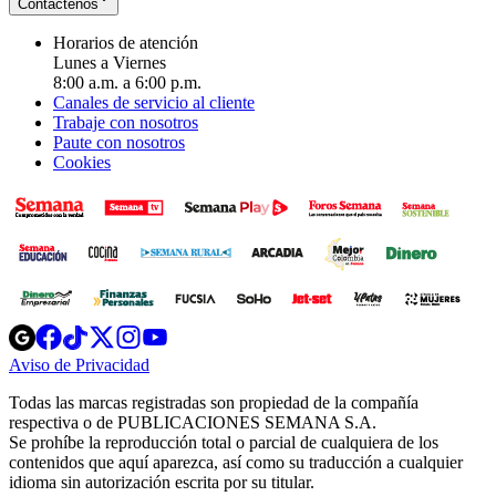
Contáctenos
Horarios de atención
Lunes a Viernes
8:00 a.m. a 6:00 p.m.
Canales de servicio al cliente
Trabaje con nosotros
Paute con nosotros
Cookies
Opens
Opens
Opens
Opens
Opens
in
in
in
in
in
Aviso de Privacidad
Opens
new
new
new
new
new
in
window
window
window
window
window
Todas las marcas registradas son propiedad de la compañía
new
respectiva o de PUBLICACIONES SEMANA S.A.
window
Se prohíbe la reproducción total o parcial de cualquiera de los
contenidos que aquí aparezca, así como su traducción a cualquier
idioma sin autorización escrita por su titular.