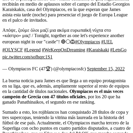
recibirán en medio de aplausos sobre el campo del Estadio Georgios
Karaiskakis, casa del Olympiacos, en la que esperan que James
asista esta tarde (noche) para presenciar el juego de Europa League
en el palco de invitados.
Απόψε, ζούμε όλοι μαζί μια ακόμα ευρωπαϊκή νύχτα στο
«κάστρο» μας! / Tonight, together as one let's experience another
european night in our "castle"! 🔴⚪️🦁
#Olympiacos
#UEL
#OLYSCF
#Legend
#WeKeepOnDreaming
#Karaiskaki
#LetsGo
pic.twitter.com/sofhqrc1S1
— Olympiacos FC (47🏆) (@olympiacosfc)
September 15, 2022
La buena noticia para James es que llega a un equipo protagonista
en su liga, que es, además, ampliamente superior al resto de equipos
en la cantidad de títulos nacionales.
Olympiacos es el más veces
campeón de Grecia con 47 títulos oficiales
, por los 20 que ha
ganado Panathinaikos, el segundo en ese ranking.
Sumado a esto, los rojiblancos han conquistado 28 títulos de copa y
tres supercopas, teniendo la vitrina más laureada en la historia del
fútbol de ese país. Actualmente, el Olympiacos marcha tercero de la
Superliga con ocho puntos en cuatro partidos disputados, a cuatro de