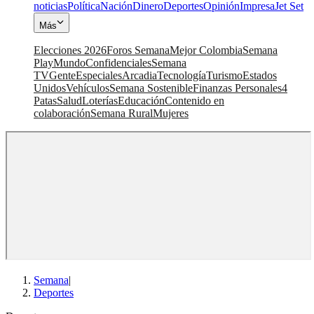
noticias
Política
Nación
Dinero
Deportes
Opinión
Impresa
Jet Set
Más
Elecciones 2026
Foros Semana
Mejor Colombia
Semana
Play
Mundo
Confidenciales
Semana
TV
Gente
Especiales
Arcadia
Tecnología
Turismo
Estados
Unidos
Vehículos
Semana Sostenible
Finanzas Personales
4
Patas
Salud
Loterías
Educación
Contenido en
colaboración
Semana Rural
Mujeres
Semana
|
Deportes