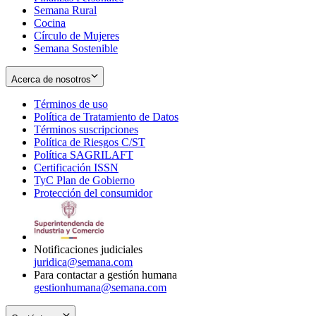
Semana Rural
Cocina
Círculo de Mujeres
Semana Sostenible
Acerca de nosotros
Términos de uso
Opens
Política de Tratamiento de Datos
in
Opens
Términos suscripciones
new
Opens
in
Política de Riesgos C/ST
window
in
Opens
new
Política SAGRILAFT
Opens
new
in
window
Certificación ISSN
Opens
in
window
new
TyC Plan de Gobierno
in
new
Opens
window
Protección del consumidor
new
window
in
Opens
window
new
in
window
new
window
Notificaciones judiciales
juridica@semana.com
Para contactar a gestión humana
gestionhumana@semana.com