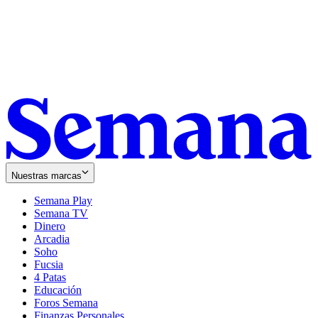
Nuestras marcas
Semana Play
Semana TV
Dinero
Arcadia
Soho
Opens
Fucsia
in
Opens
4 Patas
new
in
Educación
window
new
Foros Semana
window
Finanzas Personales