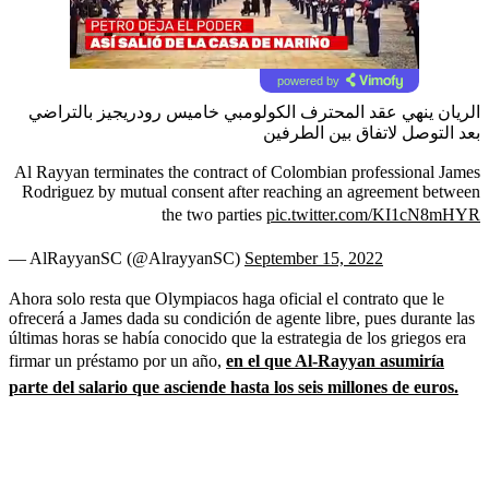
powered by
الريان ينهي عقد المحترف الكولومبي خاميس رودريجيز بالتراضي
بعد التوصل لاتفاق بين الطرفين
Al Rayyan terminates the contract of Colombian professional James
Rodriguez by mutual consent after reaching an agreement between
the two parties
pic.twitter.com/KI1cN8mHYR
— AlRayyanSC (@AlrayyanSC)
September 15, 2022
Ahora solo resta que Olympiacos haga oficial el contrato que le
ofrecerá a James dada su condición de agente libre, pues durante las
últimas horas se había conocido que la estrategia de los griegos era
firmar un préstamo por un año,
en el que Al-Rayyan asumiría
parte del salario que asciende hasta los seis millones de euros.