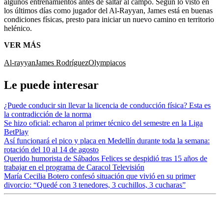
algunos entrenamientos antes de saltar al campo. Según lo visto en
los últimos días como jugador del Al-Rayyan, James está en buenas
condiciones físicas, presto para iniciar un nuevo camino en territorio
helénico.
VER MÁS
Al-rayyan
James Rodríguez
Olympiacos
Le puede interesar
¿Puede conducir sin llevar la licencia de conducción física? Esta es
la contradicción de la norma
Se hizo oficial: echaron al primer técnico del semestre en la Liga
BetPlay
Así funcionará el pico y placa en Medellín durante toda la semana:
rotación del 10 al 14 de agosto
Querido humorista de Sábados Felices se despidió tras 15 años de
trabajar en el programa de Caracol Televisión
María Cecilia Botero confesó situación que vivió en su primer
divorcio: “Quedé con 3 tenedores, 3 cuchillos, 3 cucharas”