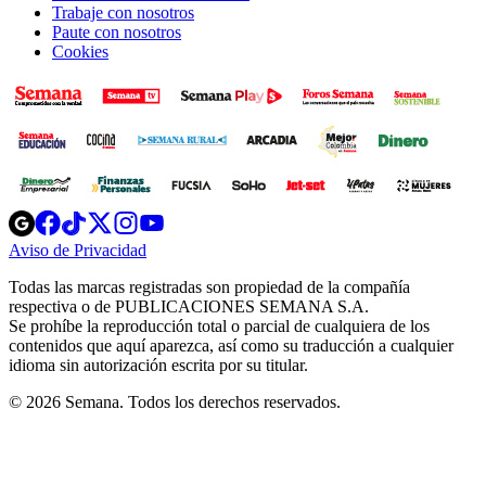
Trabaje con nosotros
Paute con nosotros
Cookies
Opens
Opens
Opens
Opens
Opens
in
in
in
in
in
Aviso de Privacidad
Opens
new
new
new
new
new
in
window
window
window
window
window
Todas las marcas registradas son propiedad de la compañía
new
respectiva o de PUBLICACIONES SEMANA S.A.
window
Se prohíbe la reproducción total o parcial de cualquiera de los
contenidos que aquí aparezca, así como su traducción a cualquier
idioma sin autorización escrita por su titular.
© 2026 Semana. Todos los derechos reservados.