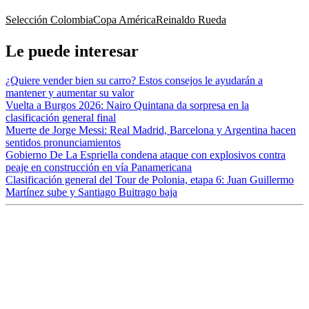
Selección Colombia
Copa América
Reinaldo Rueda
Le puede interesar
¿Quiere vender bien su carro? Estos consejos le ayudarán a
mantener y aumentar su valor
Vuelta a Burgos 2026: Nairo Quintana da sorpresa en la
clasificación general final
Muerte de Jorge Messi: Real Madrid, Barcelona y Argentina hacen
sentidos pronunciamientos
Gobierno De La Espriella condena ataque con explosivos contra
peaje en construcción en vía Panamericana
Clasificación general del Tour de Polonia, etapa 6: Juan Guillermo
Martínez sube y Santiago Buitrago baja