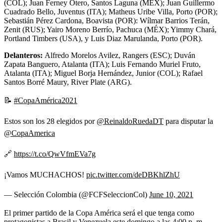
(COL); Juan Ferney Otero, Santos Laguna (MÉX); Juan Guillermo
Cuadrado Bello, Juventus (ITA); Matheus Uribe Villa, Porto (POR);
Sebastián Pérez Cardona, Boavista (POR): Wílmar Barrios Terán,
Zenit (RUS); Yairo Moreno Berrío, Pachuca (MÉX); Yimmy Chará,
Portland Timbers (USA), y Luis Diaz Marulanda, Porto (POR).
Delanteros:
Alfredo Morelos Avilez, Rangers (ESC); Duván
Zapata Banguero, Atalanta (ITA); Luis Fernando Muriel Fruto,
Atalanta (ITA); Miguel Borja Hernández, Junior (COL); Rafael
Santos Borré Maury, River Plate (ARG).
📝
#CopaAmérica2021
Estos son los 28 elegidos por
@ReinaldoRuedaDT
para disputar la
@CopaAmerica
🔗
https://t.co/QwVfmEVa7g
¡Vamos MUCHACHOS!
pic.twitter.com/deDBKhlZhU
— Selección Colombia (@FCFSeleccionCol)
June 10, 2021
El primer partido de la Copa América será el que tenga como
protagonistas a Brasil y Venezuela este domingo a las 4:00 p. m.