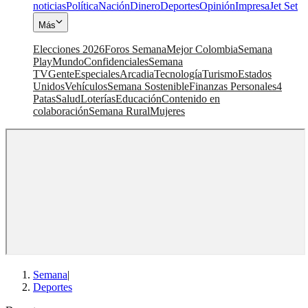
noticias
Política
Nación
Dinero
Deportes
Opinión
Impresa
Jet Set
Más
Elecciones 2026
Foros Semana
Mejor Colombia
Semana
Play
Mundo
Confidenciales
Semana
TV
Gente
Especiales
Arcadia
Tecnología
Turismo
Estados
Unidos
Vehículos
Semana Sostenible
Finanzas Personales
4
Patas
Salud
Loterías
Educación
Contenido en
colaboración
Semana Rural
Mujeres
Semana
|
Deportes