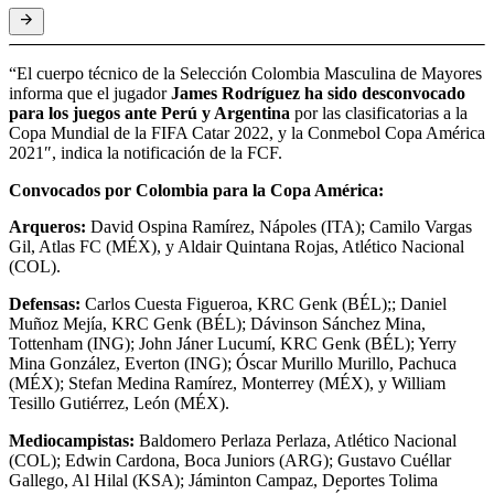
“El cuerpo técnico de la Selección Colombia Masculina de Mayores
informa que el jugador
James Rodríguez ha sido desconvocado
para los juegos ante Perú y Argentina
por las clasificatorias a la
Copa Mundial de la FIFA Catar 2022, y la Conmebol Copa América
2021″, indica la notificación de la FCF.
Convocados por Colombia para la Copa América:
Arqueros:
David Ospina Ramírez, Nápoles (ITA); Camilo Vargas
Gil, Atlas FC (MÉX), y Aldair Quintana Rojas, Atlético Nacional
(COL).
Defensas:
Carlos Cuesta Figueroa, KRC Genk (BÉL);; Daniel
Muñoz Mejía, KRC Genk (BÉL); Dávinson Sánchez Mina,
Tottenham (ING); John Jáner Lucumí, KRC Genk (BÉL); Yerry
Mina González, Everton (ING); Óscar Murillo Murillo, Pachuca
(MÉX); Stefan Medina Ramírez, Monterrey (MÉX), y William
Tesillo Gutiérrez, León (MÉX).
Mediocampistas:
Baldomero Perlaza Perlaza, Atlético Nacional
(COL); Edwin Cardona, Boca Juniors (ARG); Gustavo Cuéllar
Gallego, Al Hilal (KSA); Jáminton Campaz, Deportes Tolima