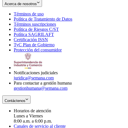
Acerca de nosotros
Términos de uso
Opens
Política de Tratamiento de Datos
in
Opens
Términos suscripciones
new
Opens
in
Política de Riesgos C/ST
window
in
Opens
new
Política SAGRILAFT
Opens
new
in
window
Certificación ISSN
Opens
in
window
new
TyC Plan de Gobierno
in
new
Opens
window
Protección del consumidor
new
window
in
Opens
window
new
in
window
new
window
Notificaciones judiciales
juridica@semana.com
Para contactar a gestión humana
gestionhumana@semana.com
Contáctenos
Horarios de atención
Lunes a Viernes
8:00 a.m. a 6:00 p.m.
Canales de servicio al cliente