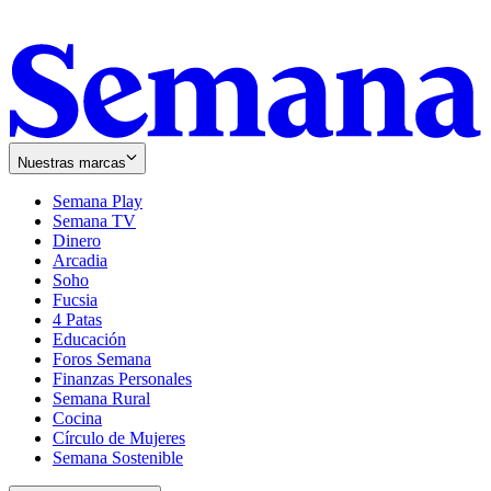
Nuestras marcas
Semana Play
Semana TV
Dinero
Arcadia
Soho
Opens
Fucsia
in
Opens
4 Patas
new
in
Educación
window
new
Foros Semana
window
Finanzas Personales
Semana Rural
Cocina
Círculo de Mujeres
Semana Sostenible