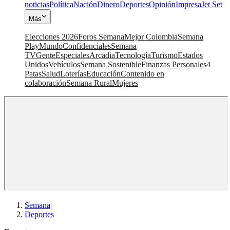
noticias
Política
Nación
Dinero
Deportes
Opinión
Impresa
Jet Set
Más
Elecciones 2026
Foros Semana
Mejor Colombia
Semana
Play
Mundo
Confidenciales
Semana
TV
Gente
Especiales
Arcadia
Tecnología
Turismo
Estados
Unidos
Vehículos
Semana Sostenible
Finanzas Personales
4
Patas
Salud
Loterías
Educación
Contenido en
colaboración
Semana Rural
Mujeres
Semana
|
Deportes