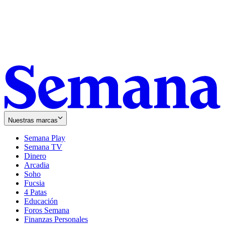
Nuestras marcas
Semana Play
Semana TV
Dinero
Arcadia
Soho
Opens
Fucsia
in
Opens
4 Patas
new
in
Educación
window
new
Foros Semana
window
Finanzas Personales