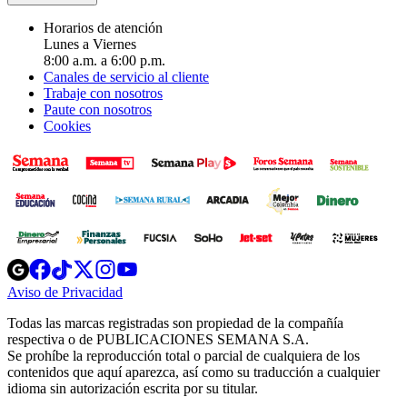
Horarios de atención
Lunes a Viernes
8:00 a.m. a 6:00 p.m.
Canales de servicio al cliente
Trabaje con nosotros
Paute con nosotros
Cookies
Opens
Opens
Opens
Opens
Opens
in
in
in
in
in
Aviso de Privacidad
Opens
new
new
new
new
new
in
window
window
window
window
window
Todas las marcas registradas son propiedad de la compañía
new
respectiva o de PUBLICACIONES SEMANA S.A.
window
Se prohíbe la reproducción total o parcial de cualquiera de los
contenidos que aquí aparezca, así como su traducción a cualquier
idioma sin autorización escrita por su titular.