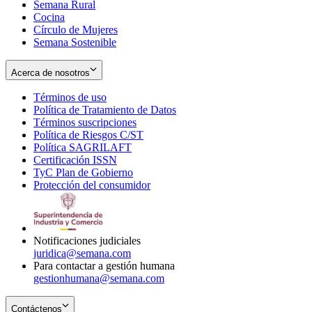
Semana Rural
Cocina
Círculo de Mujeres
Semana Sostenible
Acerca de nosotros
Términos de uso
Opens
Política de Tratamiento de Datos
in
Opens
Términos suscripciones
new
Opens
in
Política de Riesgos C/ST
window
in
Opens
new
Política SAGRILAFT
Opens
new
in
window
Certificación ISSN
Opens
in
window
new
TyC Plan de Gobierno
in
new
Opens
window
Protección del consumidor
new
window
in
Opens
window
new
in
window
new
window
Notificaciones judiciales
juridica@semana.com
Para contactar a gestión humana
gestionhumana@semana.com
Contáctenos