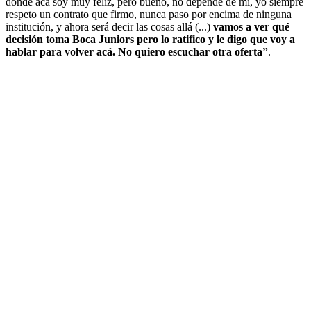
donde acá soy muy feliz, pero bueno, no depende de mi, yo siempre
respeto un contrato que firmo, nunca paso por encima de ninguna
institución, y ahora será decir las cosas allá (...)
vamos a ver qué
decisión toma Boca Juniors pero lo ratifico y le digo que voy a
hablar para volver acá. No quiero escuchar otra oferta”
.