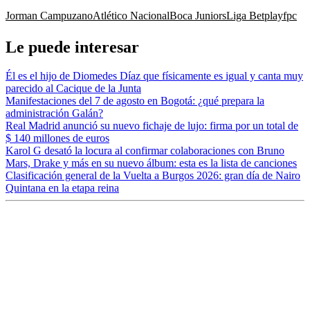
Jorman Campuzano
Atlético Nacional
Boca Juniors
Liga Betplay
fpc
Le puede interesar
Él es el hijo de Diomedes Díaz que físicamente es igual y canta muy
parecido al Cacique de la Junta
Manifestaciones del 7 de agosto en Bogotá: ¿qué prepara la
administración Galán?
Real Madrid anunció su nuevo fichaje de lujo: firma por un total de
$ 140 millones de euros
Karol G desató la locura al confirmar colaboraciones con Bruno
Mars, Drake y más en su nuevo álbum: esta es la lista de canciones
Clasificación general de la Vuelta a Burgos 2026: gran día de Nairo
Quintana en la etapa reina