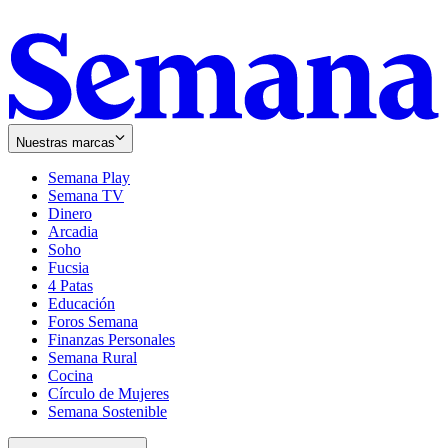
Nuestras marcas
Semana Play
Semana TV
Dinero
Arcadia
Soho
Opens
Fucsia
in
Opens
4 Patas
new
in
Educación
window
new
Foros Semana
window
Finanzas Personales
Semana Rural
Cocina
Círculo de Mujeres
Semana Sostenible