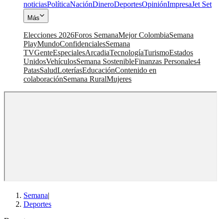
noticias
Política
Nación
Dinero
Deportes
Opinión
Impresa
Jet Set
Más
Elecciones 2026
Foros Semana
Mejor Colombia
Semana
Play
Mundo
Confidenciales
Semana
TV
Gente
Especiales
Arcadia
Tecnología
Turismo
Estados
Unidos
Vehículos
Semana Sostenible
Finanzas Personales
4
Patas
Salud
Loterías
Educación
Contenido en
colaboración
Semana Rural
Mujeres
Semana
|
Deportes