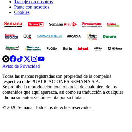
Trabaje con nosotros
Paute con nosotros
Cookies
Opens
Opens
Opens
Opens
Opens
in
in
in
in
in
Aviso de Privacidad
Opens
new
new
new
new
new
in
window
window
window
window
window
Todas las marcas registradas son propiedad de la compañía
new
respectiva o de PUBLICACIONES SEMANA S.A.
window
Se prohíbe la reproducción total o parcial de cualquiera de los
contenidos que aquí aparezca, así como su traducción a cualquier
idioma sin autorización escrita por su titular.
© 2026 Semana. Todos los derechos reservados.