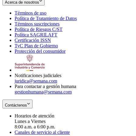
Acerca de nosotros
Términos de uso
Opens
Política de Tratamiento de Datos
in
Opens
Términos suscripciones
new
Opens
in
Política de Riesgos C/ST
window
in
Opens
new
Política SAGRILAFT
Opens
new
in
window
Certificación ISSN
Opens
in
window
new
TyC Plan de Gobierno
in
new
Opens
window
Protección del consumidor
new
window
in
Opens
window
new
in
window
new
window
Notificaciones judiciales
juridica@semana.com
Para contactar a gestión humana
gestionhumana@semana.com
Contáctenos
Horarios de atención
Lunes a Viernes
8:00 a.m. a 6:00 p.m.
Canales de servicio al cliente