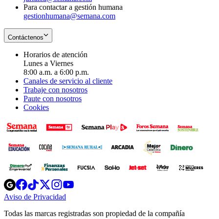
Para contactar a gestión humana
gestionhumana@semana.com
Contáctenos
Horarios de atención
Lunes a Viernes
8:00 a.m. a 6:00 p.m.
Canales de servicio al cliente
Trabaje con nosotros
Paute con nosotros
Cookies
Opens
Opens
Opens
Opens
Opens
in
in
in
in
in
Aviso de Privacidad
Opens
new
new
new
new
new
in
window
window
window
window
window
Todas las marcas registradas son propiedad de la compañía
new