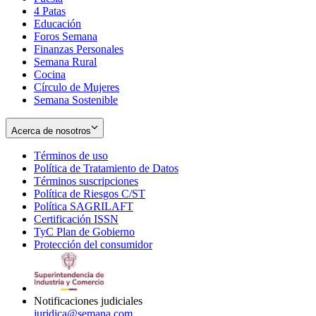
4 Patas
new
in
Educación
window
new
Foros Semana
window
Finanzas Personales
Semana Rural
Cocina
Círculo de Mujeres
Semana Sostenible
Acerca de nosotros
Términos de uso
Opens
Política de Tratamiento de Datos
in
Opens
Términos suscripciones
new
Opens
in
Política de Riesgos C/ST
window
in
Opens
new
Política SAGRILAFT
Opens
new
in
window
Certificación ISSN
Opens
in
window
new
TyC Plan de Gobierno
in
new
Opens
window
Protección del consumidor
new
window
in
Opens
window
new
in
window
new
window
Notificaciones judiciales
juridica@semana.com