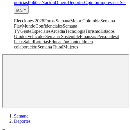
noticias
Política
Nación
Dinero
Deportes
Opinión
Impresa
Jet Set
Más
Elecciones 2026
Foros Semana
Mejor Colombia
Semana
Play
Mundo
Confidenciales
Semana
TV
Gente
Especiales
Arcadia
Tecnología
Turismo
Estados
Unidos
Vehículos
Semana Sostenible
Finanzas Personales
4
Patas
Salud
Loterías
Educación
Contenido en
colaboración
Semana Rural
Mujeres
Semana
|
Deportes