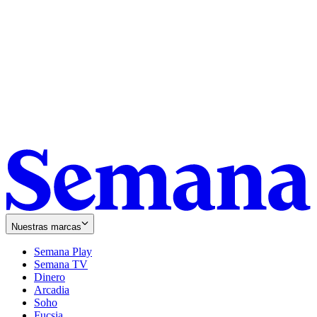
Nuestras marcas
Semana Play
Semana TV
Dinero
Arcadia
Soho
Opens
Fucsia
in
Opens