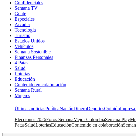
Confidenciales
Semana TV
Gente
Especiales
Arcadia
Tecnología
Turismo
Estados Unidos
Vehículos
Semana Sostenible
Finanzas Personales
4 Patas
Salud
Loterías
Educación
Contenido en colaboración
Semana Rural
Mujeres
Últimas noticias
Política
Nación
Dinero
Deportes
Opinión
Impresa
Elecciones 2026
Foros Semana
Mejor Colombia
Semana Play
Mu
Patas
Salud
Loterías
Educación
Contenido en colaboración
Seman