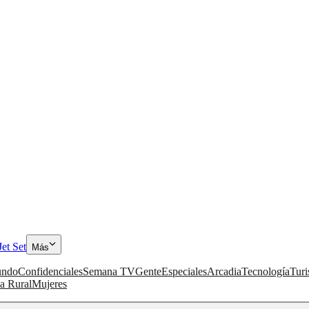
Jet Set
Más
ndo
Confidenciales
Semana TV
Gente
Especiales
Arcadia
Tecnología
Tur
a Rural
Mujeres