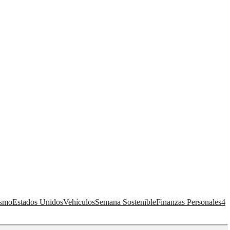
ismo
Estados Unidos
Vehículos
Semana Sostenible
Finanzas Personales
4