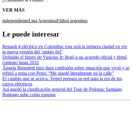
VER MÁS
independiente
Liga Argentina
Fútbol argentino
Le puede interesar
Renault 4 eléctrico en Colombia: esta será la primera ciudad en ver
la nueva versión del ‘amigo fiel’
Definido el futuro de Vinicius Jr: llegó a un acuerdo oficial y firmó
contrato hasta 2032
Ángela Benedetti hizo dura confesión sobre situación que vivió y se
refirió a tema con Petro: “Me quedé literalmente en la calle”
El cambio que se acerca: Terpel prepara su red para la era de los
carros eléctricos
Así quedó la clasificación general del Tour de Polonia: Santiago
Buitrago sube como espuma