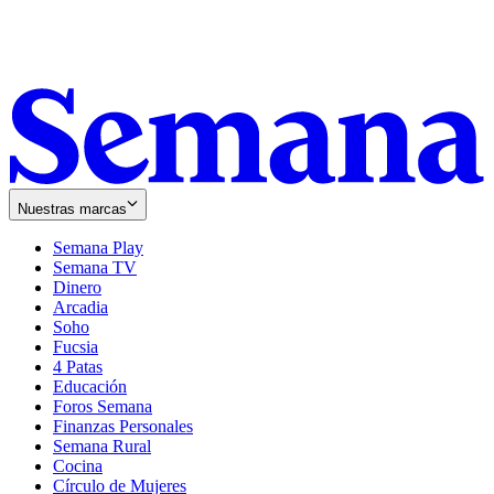
Nuestras marcas
Semana Play
Semana TV
Dinero
Arcadia
Soho
Opens
Fucsia
in
Opens
4 Patas
new
in
Educación
window
new
Foros Semana
window
Finanzas Personales
Semana Rural
Cocina
Círculo de Mujeres