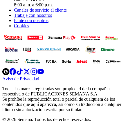
8:00 a.m. a 6:00 p.m.
Canales de servicio al cliente
Trabaje con nosotros
Paute con nosotros
Cookies
Opens
Opens
Opens
Opens
Opens
in
in
in
in
in
Aviso de Privacidad
Opens
new
new
new
new
new
in
window
window
window
window
window
Todas las marcas registradas son propiedad de la compañía
new
respectiva o de PUBLICACIONES SEMANA S.A.
window
Se prohíbe la reproducción total o parcial de cualquiera de los
contenidos que aquí aparezca, así como su traducción a cualquier
idioma sin autorización escrita por su titular.
© 2026 Semana. Todos los derechos reservados.