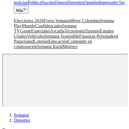
noticias
Política
Nación
Dinero
Deportes
Opinión
Impresa
Jet Set
Más
Elecciones 2026
Foros Semana
Mejor Colombia
Semana
Play
Mundo
Confidenciales
Semana
TV
Gente
Especiales
Arcadia
Tecnología
Turismo
Estados
Unidos
Vehículos
Semana Sostenible
Finanzas Personales
4
Patas
Salud
Loterías
Educación
Contenido en
colaboración
Semana Rural
Mujeres
Semana
|
Deportes