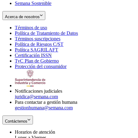
Semana Sostenible
Acerca de nosotros
Términos de uso
Opens
Política de Tratamiento de Datos
in
Opens
Términos suscripciones
new
Opens
in
Política de Riesgos C/ST
window
in
Opens
new
Política SAGRILAFT
Opens
new
in
window
Certificación ISSN
Opens
in
window
new
TyC Plan de Gobierno
in
new
Opens
window
Protección del consumidor
new
window
in
Opens
window
new
in
window
new
window
Notificaciones judiciales
juridica@semana.com
Para contactar a gestión humana
gestionhumana@semana.com
Contáctenos
Horarios de atención
Lunes a Viernes