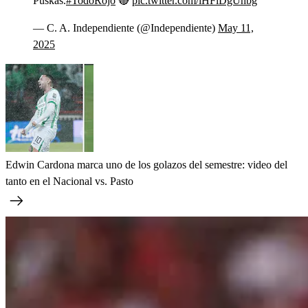
Puskas.
#TodoRojo
🔴
pic.twitter.com/iHFiDgUhbg
— C. A. Independiente (@Independiente)
May 11,
2025
Edwin Cardona marca uno de los golazos del semestre: video del
tanto en el Nacional vs. Pasto