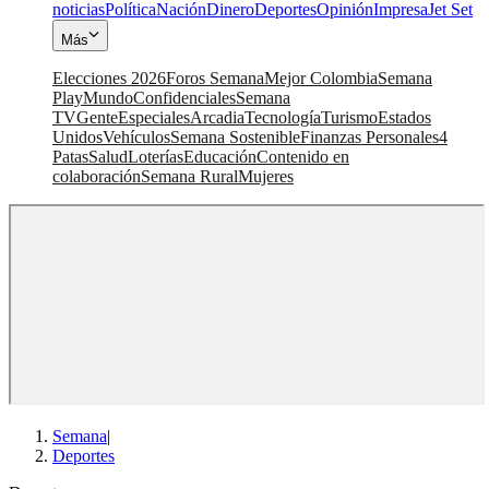
noticias
Política
Nación
Dinero
Deportes
Opinión
Impresa
Jet Set
Más
Elecciones 2026
Foros Semana
Mejor Colombia
Semana
Play
Mundo
Confidenciales
Semana
TV
Gente
Especiales
Arcadia
Tecnología
Turismo
Estados
Unidos
Vehículos
Semana Sostenible
Finanzas Personales
4
Patas
Salud
Loterías
Educación
Contenido en
colaboración
Semana Rural
Mujeres
Semana
|
Deportes