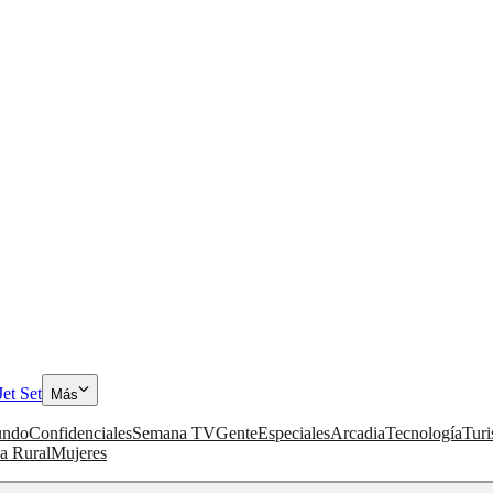
Jet Set
Más
ndo
Confidenciales
Semana TV
Gente
Especiales
Arcadia
Tecnología
Tur
a Rural
Mujeres