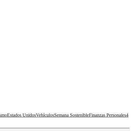
ismo
Estados Unidos
Vehículos
Semana Sostenible
Finanzas Personales
4