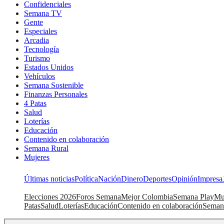
Confidenciales
Semana TV
Gente
Especiales
Arcadia
Tecnología
Turismo
Estados Unidos
Vehículos
Semana Sostenible
Finanzas Personales
4 Patas
Salud
Loterías
Educación
Contenido en colaboración
Semana Rural
Mujeres
Últimas noticias
Política
Nación
Dinero
Deportes
Opinión
Impresa
Elecciones 2026
Foros Semana
Mejor Colombia
Semana Play
Mu
Patas
Salud
Loterías
Educación
Contenido en colaboración
Seman