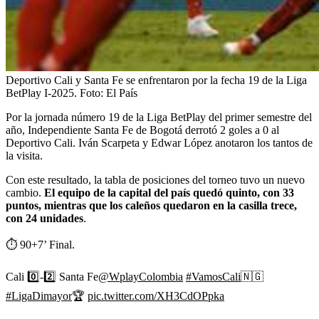
Deportivo Cali y Santa Fe se enfrentaron por la fecha 19 de la Liga
BetPlay I-2025.
Foto:
El País
Por la jornada número 19 de la Liga BetPlay del primer semestre del
año, Independiente Santa Fe de Bogotá derrotó 2 goles a 0 al
Deportivo Cali. Iván Scarpeta y Edwar López anotaron los tantos de
la visita.
Con este resultado, la tabla de posiciones del torneo tuvo un nuevo
cambio.
El equipo de la capital del país quedó quinto, con 33
puntos, mientras que los caleños quedaron en la casilla trece,
con 24 unidades
.
⏱️ 90+7’ Final.
Cali 0️⃣-2️⃣ Santa Fe
@WplayColombia
#VamosCali
🇳🇬
#LigaDimayor
🏆
pic.twitter.com/XH3CdOPpka