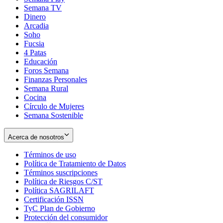
Semana TV
Dinero
Arcadia
Soho
Opens
Fucsia
in
Opens
4 Patas
new
in
Educación
window
new
Foros Semana
window
Finanzas Personales
Semana Rural
Cocina
Círculo de Mujeres
Semana Sostenible
Acerca de nosotros
Términos de uso
Opens
Política de Tratamiento de Datos
in
Opens
Términos suscripciones
new
Opens
in
Política de Riesgos C/ST
window
in
Opens
new
Política SAGRILAFT
Opens
new
in
window
Certificación ISSN
Opens
in
window
new
TyC Plan de Gobierno
in
new
Opens
window
Protección del consumidor
new
window
in
Opens