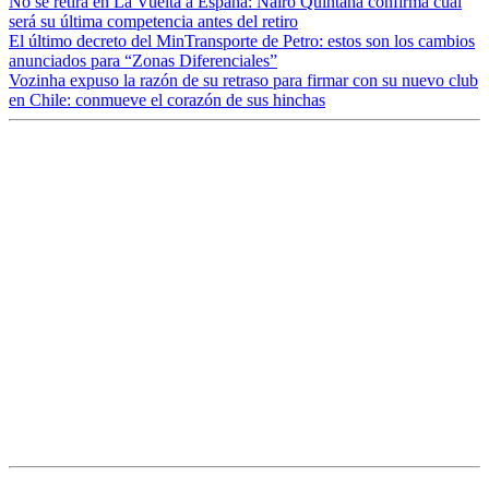
No se retira en La Vuelta a España: Nairo Quintana confirma cuál
será su última competencia antes del retiro
El último decreto del MinTransporte de Petro: estos son los cambios
anunciados para “Zonas Diferenciales”
Vozinha expuso la razón de su retraso para firmar con su nuevo club
en Chile: conmueve el corazón de sus hinchas