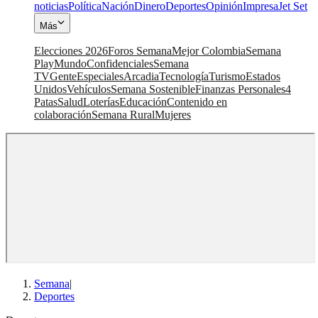
noticias
Política
Nación
Dinero
Deportes
Opinión
Impresa
Jet Set
Más
Elecciones 2026
Foros Semana
Mejor Colombia
Semana
Play
Mundo
Confidenciales
Semana
TV
Gente
Especiales
Arcadia
Tecnología
Turismo
Estados
Unidos
Vehículos
Semana Sostenible
Finanzas Personales
4
Patas
Salud
Loterías
Educación
Contenido en
colaboración
Semana Rural
Mujeres
Semana
|
Deportes