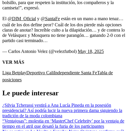
bolsillo, para que respeten la institución, los compañeros y la
camiseta!”, expresó.
El
@DIM_Oficial
y
@SantaFe
están en un mano a mano tenaz…
cuál de los dos define peor? Cuál de los dos pierde más opciones
claras de anotar? Increíble culto a la dilapidación… y de contera lo
de Velásquez y Mosquera no tiene parangón… ganando 2-0 con el
partido casi terminado…
— Carlos Antonio Velez (@velezfutbol)
May 18, 2025
VER MÁS
Liga Betplay
Deportivo Cali
Independiente Santa Fe
Tabla de
posiciones
Le puede interesar
¿Silvia Tcherassi vestirá a Ana Lucía Pineda en la posesión
presidencial? Así podría lucir la nueva primera dama siguiendo la
tradición de la moda colombiana
“Ventajosas”: molestia en ‘MasterChef Celebrity’ por la ventaja de
tiempo en el atril que desató la furia de los participantes