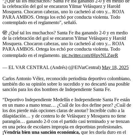
“¿Qué tal los muchachos? Santa Fe iba ganando 2-0 y en medio de
la celebración del gol se encararon Yilmar Velásquez y Harold
Mosquera. Chocaron cabezas, uno lo cacheteó al otro y... ROJA
PARA AMBOS. Ortega los echó por conducta violenta. Todo
contemplado en el reglamento", señaló.
🫣 ¿Qué tal los muchachos? Santa Fe iba ganando 2-0 y en medio
de la celebración del gol se encararon Yilmar Velásquez y Harold
Mosquera. Chocaron cabezas, uno lo cacheteó al otro y... ROJA
PARA AMBOS. Ortega los echó por conducta violenta. Todo
contemplado en el reglamento.
pic.twitter.com/tHpvNLZgeR
— EL VAR CENTRAL (Andrés) (@ElVarCentral)
May 18, 2025
Carlos Antonio Vélez, reconocido periodista deportivo colombiano,
también dio su opinión sobre lo sucedido y no descartó una posible
sanción para los dos hombres de Independiente Santa Fe.
“Deportivo Independiente Medellín e Independiente Santa Fe están
en un mano a mano tenaz… ¿Cuál de los dos define peor? ¿Cuál de
los dos pierde más opciones claras de anotar? Increíble culto a la
dilapidación… y de contera lo de Velásquez y Mosquera no tiene
parangón… ganando 2-0 con el partido casi terminado y se trenzan
en una pelea de escolares impropia en deportistas profesionales.
¡Vendría bien una sanción económica,
que les duela duro en el