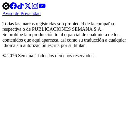
Opens
Opens
Opens
Opens
Opens
in
in
in
in
in
Aviso de Privacidad
Opens
new
new
new
new
new
in
window
window
window
window
window
Todas las marcas registradas son propiedad de la compañía
new
respectiva o de PUBLICACIONES SEMANA S.A.
window
Se prohíbe la reproducción total o parcial de cualquiera de los
contenidos que aquí aparezca, así como su traducción a cualquier
idioma sin autorización escrita por su titular.
© 2026 Semana. Todos los derechos reservados.