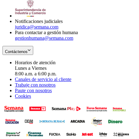
window
new
in
window
new
window
Notificaciones judiciales
juridica@semana.com
Para contactar a gestión humana
gestionhumana@semana.com
Contáctenos
Horarios de atención
Lunes a Viernes
8:00 a.m. a 6:00 p.m.
Canales de servicio al cliente
Trabaje con nosotros
Paute con nosotros
Cookies