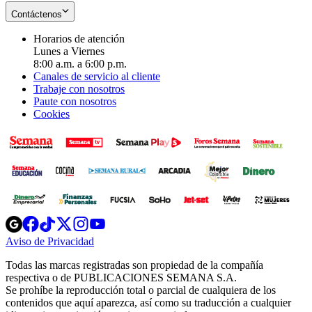
Contáctenos
Horarios de atención
Lunes a Viernes
8:00 a.m. a 6:00 p.m.
Canales de servicio al cliente
Trabaje con nosotros
Paute con nosotros
Cookies
Opens
Opens
Opens
Opens
Opens
in
in
in
in
in
Aviso de Privacidad
Opens
new
new
new
new
new
in
window
window
window
window
window
Todas las marcas registradas son propiedad de la compañía
new
respectiva o de PUBLICACIONES SEMANA S.A.
window
Se prohíbe la reproducción total o parcial de cualquiera de los
contenidos que aquí aparezca, así como su traducción a cualquier