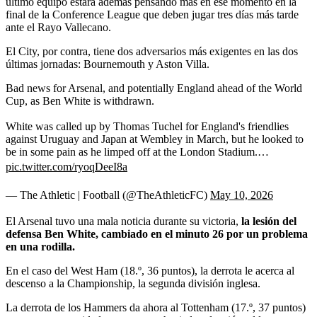
último equipo estará además pensando más en ese momento en la
final de la Conference League que deben jugar tres días más tarde
ante el Rayo Vallecano.
El City, por contra, tiene dos adversarios más exigentes en las dos
últimas jornadas: Bournemouth y Aston Villa.
Bad news for Arsenal, and potentially England ahead of the World
Cup, as Ben White is withdrawn.
White was called up by Thomas Tuchel for England's friendlies
against Uruguay and Japan at Wembley in March, but he looked to
be in some pain as he limped off at the London Stadium.…
pic.twitter.com/ryoqDeeI8a
— The Athletic | Football (@TheAthleticFC)
May 10, 2026
El Arsenal tuvo una mala noticia durante su victoria,
la lesión del
defensa Ben White, cambiado en el minuto 26 por un problema
en una rodilla.
En el caso del West Ham (18.º, 36 puntos), la derrota le acerca al
descenso a la Championship, la segunda división inglesa.
La derrota de los Hammers da ahora al Tottenham (17.º, 37 puntos)