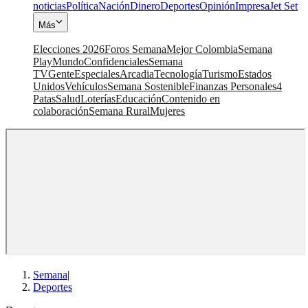
noticias
Política
Nación
Dinero
Deportes
Opinión
Impresa
Jet Set
Más
Elecciones 2026
Foros Semana
Mejor Colombia
Semana
Play
Mundo
Confidenciales
Semana
TV
Gente
Especiales
Arcadia
Tecnología
Turismo
Estados
Unidos
Vehículos
Semana Sostenible
Finanzas Personales
4
Patas
Salud
Loterías
Educación
Contenido en
colaboración
Semana Rural
Mujeres
Semana
|
Deportes