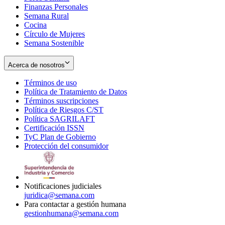
Finanzas Personales
Semana Rural
Cocina
Círculo de Mujeres
Semana Sostenible
Acerca de nosotros
Términos de uso
Opens
Política de Tratamiento de Datos
in
Opens
Términos suscripciones
new
Opens
in
Política de Riesgos C/ST
window
in
Opens
new
Política SAGRILAFT
Opens
new
in
window
Certificación ISSN
Opens
in
window
new
TyC Plan de Gobierno
in
new
Opens
window
Protección del consumidor
new
window
in
Opens
window
new
in
window
new
window
Notificaciones judiciales
juridica@semana.com
Para contactar a gestión humana
gestionhumana@semana.com