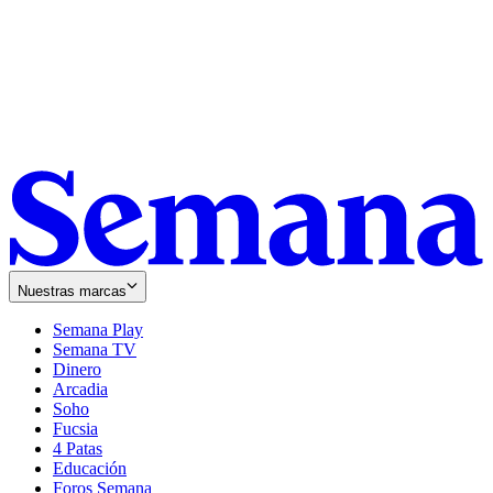
Nuestras marcas
Semana Play
Semana TV
Dinero
Arcadia
Soho
Opens
Fucsia
in
Opens
4 Patas
new
in
Educación
window
new
Foros Semana
window