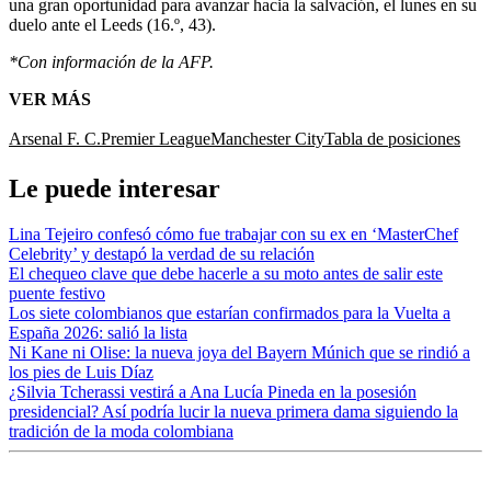
una gran oportunidad para avanzar hacia la salvación, el lunes en su
duelo ante el Leeds (16.º, 43).
*Con información de la AFP.
VER MÁS
Arsenal F. C.
Premier League
Manchester City
Tabla de posiciones
Le puede interesar
Lina Tejeiro confesó cómo fue trabajar con su ex en ‘MasterChef
Celebrity’ y destapó la verdad de su relación
El chequeo clave que debe hacerle a su moto antes de salir este
puente festivo
Los siete colombianos que estarían confirmados para la Vuelta a
España 2026: salió la lista
Ni Kane ni Olise: la nueva joya del Bayern Múnich que se rindió a
los pies de Luis Díaz
¿Silvia Tcherassi vestirá a Ana Lucía Pineda en la posesión
presidencial? Así podría lucir la nueva primera dama siguiendo la
tradición de la moda colombiana