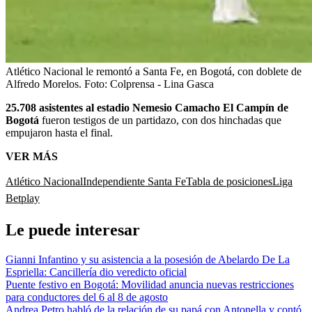
Atlético Nacional le remontó a Santa Fe, en Bogotá, con doblete de
Alfredo Morelos.
Foto:
Colprensa - Lina Gasca
25.708 asistentes al estadio Nemesio Camacho El Campín de
Bogotá
fueron testigos de un partidazo, con dos hinchadas que
empujaron hasta el final.
VER MÁS
Atlético Nacional
Independiente Santa Fe
Tabla de posiciones
Liga
Betplay
Le puede interesar
Gianni Infantino y su asistencia a la posesión de Abelardo De La
Espriella: Cancillería dio veredicto oficial
Puente festivo en Bogotá: Movilidad anuncia nuevas restricciones
para conductores del 6 al 8 de agosto
Andrea Petro habló de la relación de su papá con Antonella y contó