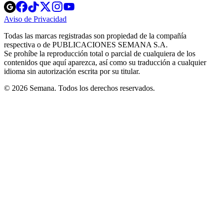
Opens
Opens
Opens
Opens
Opens
in
in
in
in
in
Aviso de Privacidad
Opens
new
new
new
new
new
in
window
window
window
window
window
Todas las marcas registradas son propiedad de la compañía
new
respectiva o de PUBLICACIONES SEMANA S.A.
window
Se prohíbe la reproducción total o parcial de cualquiera de los
contenidos que aquí aparezca, así como su traducción a cualquier
idioma sin autorización escrita por su titular.
© 2026 Semana. Todos los derechos reservados.