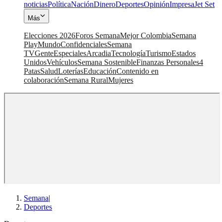
noticias
Política
Nación
Dinero
Deportes
Opinión
Impresa
Jet Set
Más
Elecciones 2026
Foros Semana
Mejor Colombia
Semana
Play
Mundo
Confidenciales
Semana
TV
Gente
Especiales
Arcadia
Tecnología
Turismo
Estados
Unidos
Vehículos
Semana Sostenible
Finanzas Personales
4
Patas
Salud
Loterías
Educación
Contenido en
colaboración
Semana Rural
Mujeres
Semana
|
Deportes