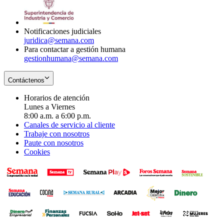
window
new
in
window
new
window
Notificaciones judiciales
juridica@semana.com
Para contactar a gestión humana
gestionhumana@semana.com
Contáctenos
Horarios de atención
Lunes a Viernes
8:00 a.m. a 6:00 p.m.
Canales de servicio al cliente
Trabaje con nosotros
Paute con nosotros
Cookies