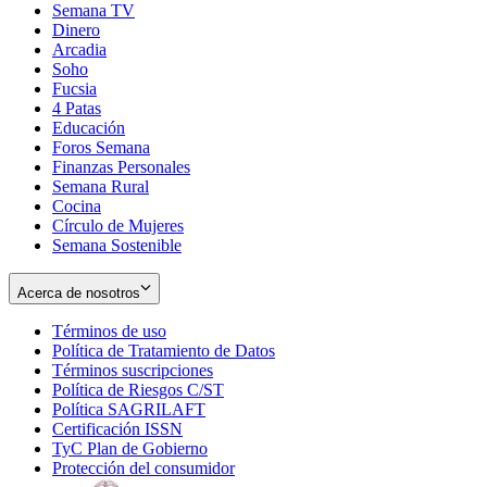
Semana TV
Dinero
Arcadia
Soho
Opens
Fucsia
in
Opens
4 Patas
new
in
Educación
window
new
Foros Semana
window
Finanzas Personales
Semana Rural
Cocina
Círculo de Mujeres
Semana Sostenible
Acerca de nosotros
Términos de uso
Opens
Política de Tratamiento de Datos
in
Opens
Términos suscripciones
new
Opens
in
Política de Riesgos C/ST
window
in
Opens
new
Política SAGRILAFT
Opens
new
in
window
Certificación ISSN
Opens
in
window
new
TyC Plan de Gobierno
in
new
Opens
window
Protección del consumidor
new
window
in
Opens