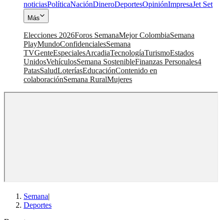
noticias
Política
Nación
Dinero
Deportes
Opinión
Impresa
Jet Set
Más
Elecciones 2026
Foros Semana
Mejor Colombia
Semana
Play
Mundo
Confidenciales
Semana
TV
Gente
Especiales
Arcadia
Tecnología
Turismo
Estados
Unidos
Vehículos
Semana Sostenible
Finanzas Personales
4
Patas
Salud
Loterías
Educación
Contenido en
colaboración
Semana Rural
Mujeres
Semana
|
Deportes