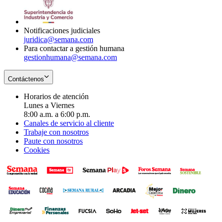
window
new
window
Notificaciones judiciales
juridica@semana.com
Para contactar a gestión humana
gestionhumana@semana.com
Contáctenos
Horarios de atención
Lunes a Viernes
8:00 a.m. a 6:00 p.m.
Canales de servicio al cliente
Trabaje con nosotros
Paute con nosotros
Cookies