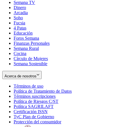
Semana TV
Dinero
Arcadia
Soho
Opens
Fucsia
in
Opens
4 Patas
new
in
Educación
window
new
Foros Semana
window
Finanzas Personales
Semana Rural
Cocina
Círculo de Mujeres
Semana Sostenible
Acerca de nosotros
Términos de uso
Opens
Política de Tratamiento de Datos
in
Opens
Términos suscripciones
new
Opens
in
Política de Riesgos C/ST
window
in
Opens
new
Política SAGRILAFT
Opens
new
in
window
Certificación ISSN
Opens
in
window
new
TyC Plan de Gobierno
in
new
Opens
window
Protección del consumidor
new
window
in
Opens
window
new
in