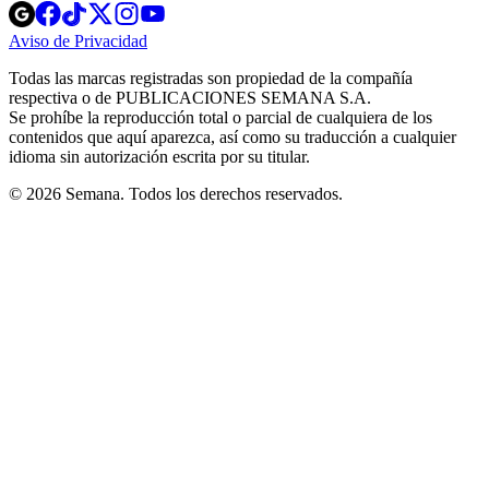
Opens
Opens
Opens
Opens
Opens
in
in
in
in
in
Aviso de Privacidad
Opens
new
new
new
new
new
in
window
window
window
window
window
Todas las marcas registradas son propiedad de la compañía
new
respectiva o de PUBLICACIONES SEMANA S.A.
window
Se prohíbe la reproducción total o parcial de cualquiera de los
contenidos que aquí aparezca, así como su traducción a cualquier
idioma sin autorización escrita por su titular.
© 2026 Semana. Todos los derechos reservados.