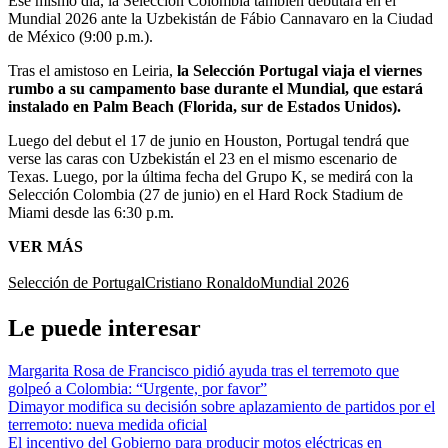
Ese mismo día, la Selección Colombia también debutará en el
Mundial 2026 ante la Uzbekistán de Fábio Cannavaro en la Ciudad
de México (9:00 p.m.).
Tras el amistoso en Leiria,
la Selección Portugal viaja el viernes
rumbo a su campamento base durante el Mundial, que estará
instalado en Palm Beach (Florida, sur de Estados Unidos).
Luego del debut el 17 de junio en Houston, Portugal tendrá que
verse las caras con Uzbekistán el 23 en el mismo escenario de
Texas. Luego, por la última fecha del Grupo K, se medirá con la
Selección Colombia (27 de junio) en el Hard Rock Stadium de
Miami desde las 6:30 p.m.
VER MÁS
Selección de Portugal
Cristiano Ronaldo
Mundial 2026
Le puede interesar
Margarita Rosa de Francisco pidió ayuda tras el terremoto que
golpeó a Colombia: “Urgente, por favor”
Dimayor modifica su decisión sobre aplazamiento de partidos por el
terremoto: nueva medida oficial
El incentivo del Gobierno para producir motos eléctricas en