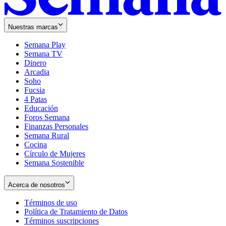
Nuestras marcas
Semana Play
Semana TV
Dinero
Arcadia
Soho
Opens
Fucsia
in
Opens
4 Patas
new
in
Educación
window
new
Foros Semana
window
Finanzas Personales
Semana Rural
Cocina
Círculo de Mujeres
Semana Sostenible
Acerca de nosotros
Términos de uso
Opens
Política de Tratamiento de Datos
in
Opens
Términos suscripciones
new
Opens
in