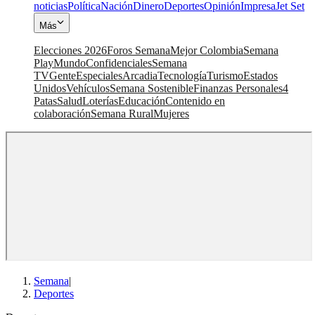
noticias
Política
Nación
Dinero
Deportes
Opinión
Impresa
Jet Set
Más
Elecciones 2026
Foros Semana
Mejor Colombia
Semana
Play
Mundo
Confidenciales
Semana
TV
Gente
Especiales
Arcadia
Tecnología
Turismo
Estados
Unidos
Vehículos
Semana Sostenible
Finanzas Personales
4
Patas
Salud
Loterías
Educación
Contenido en
colaboración
Semana Rural
Mujeres
Semana
|
Deportes