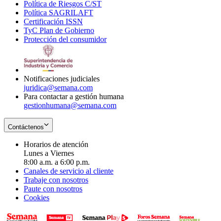
Política de Riesgos C/ST
window
in
Opens
new
Política SAGRILAFT
Opens
new
in
window
Certificación ISSN
Opens
in
window
new
TyC Plan de Gobierno
in
new
Opens
window
Protección del consumidor
new
window
in
Opens
window
new
in
window
new
window
Notificaciones judiciales
juridica@semana.com
Para contactar a gestión humana
gestionhumana@semana.com
Contáctenos
Horarios de atención
Lunes a Viernes
8:00 a.m. a 6:00 p.m.
Canales de servicio al cliente
Trabaje con nosotros
Paute con nosotros
Cookies