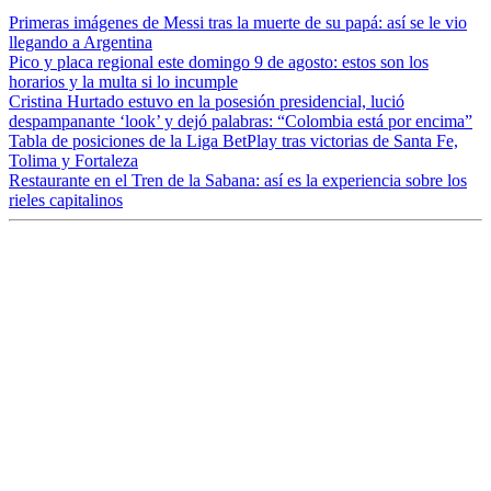
Primeras imágenes de Messi tras la muerte de su papá: así se le vio
llegando a Argentina
Pico y placa regional este domingo 9 de agosto: estos son los
horarios y la multa si lo incumple
Cristina Hurtado estuvo en la posesión presidencial, lució
despampanante ‘look’ y dejó palabras: “Colombia está por encima”
Tabla de posiciones de la Liga BetPlay tras victorias de Santa Fe,
Tolima y Fortaleza
Restaurante en el Tren de la Sabana: así es la experiencia sobre los
rieles capitalinos