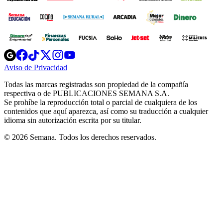
Opens
Opens
Opens
Opens
Opens
in
in
in
in
in
Aviso de Privacidad
Opens
new
new
new
new
new
in
window
window
window
window
window
Todas las marcas registradas son propiedad de la compañía
new
respectiva o de PUBLICACIONES SEMANA S.A.
window
Se prohíbe la reproducción total o parcial de cualquiera de los
contenidos que aquí aparezca, así como su traducción a cualquier
idioma sin autorización escrita por su titular.
© 2026 Semana. Todos los derechos reservados.