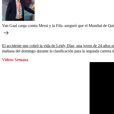
Van Gaal carga contra Messi y la Fifa: aseguró que el Mundial de Qa
El accidente que cobró la vida de Leidy Díaz, una joven de 24 años
mañana del domingo durante la clasificación para la segunda carrer
Videos Semana