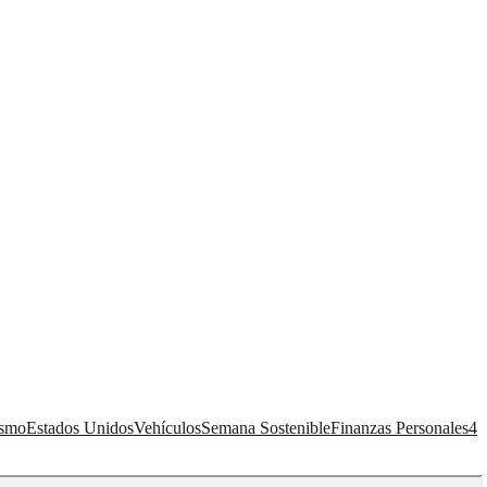
ismo
Estados Unidos
Vehículos
Semana Sostenible
Finanzas Personales
4