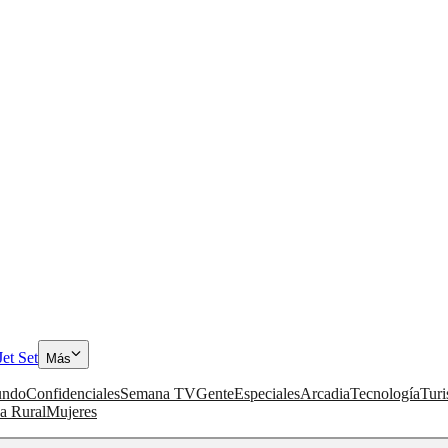
Jet Set
Más
ndo
Confidenciales
Semana TV
Gente
Especiales
Arcadia
Tecnología
Tur
a Rural
Mujeres