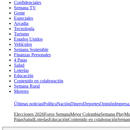
Confidenciales
Semana TV
Gente
Especiales
Arcadia
Tecnología
Turismo
Estados Unidos
Vehículos
Semana Sostenible
Finanzas Personales
4 Patas
Salud
Loterías
Educación
Contenido en colaboración
Semana Rural
Mujeres
Últimas noticias
Política
Nación
Dinero
Deportes
Opinión
Impresa
Elecciones 2026
Foros Semana
Mejor Colombia
Semana Play
Mu
Patas
Salud
Loterías
Educación
Contenido en colaboración
Seman