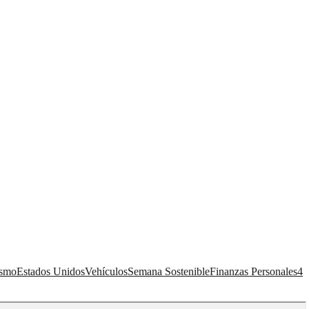
ismo
Estados Unidos
Vehículos
Semana Sostenible
Finanzas Personales
4