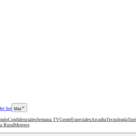
Jet Set
Más
ndo
Confidenciales
Semana TV
Gente
Especiales
Arcadia
Tecnología
Tur
a Rural
Mujeres