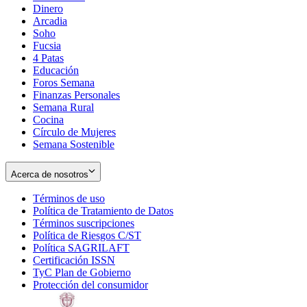
Dinero
Arcadia
Soho
Opens
Fucsia
in
Opens
4 Patas
new
in
Educación
window
new
Foros Semana
window
Finanzas Personales
Semana Rural
Cocina
Círculo de Mujeres
Semana Sostenible
Acerca de nosotros
Términos de uso
Opens
Política de Tratamiento de Datos
in
Opens
Términos suscripciones
new
Opens
in
Política de Riesgos C/ST
window
in
Opens
new
Política SAGRILAFT
Opens
new
in
window
Certificación ISSN
Opens
in
window
new
TyC Plan de Gobierno
in
new
Opens
window
Protección del consumidor
new
window
in
Opens
window
new
in