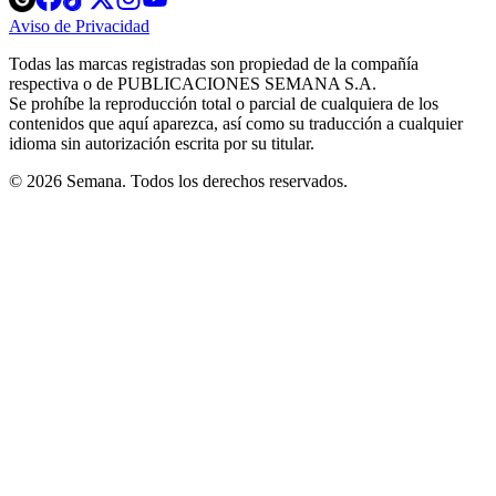
in
in
in
in
in
Aviso de Privacidad
Opens
new
new
new
new
new
in
window
window
window
window
window
Todas las marcas registradas son propiedad de la compañía
new
respectiva o de PUBLICACIONES SEMANA S.A.
window
Se prohíbe la reproducción total o parcial de cualquiera de los
contenidos que aquí aparezca, así como su traducción a cualquier
idioma sin autorización escrita por su titular.
© 2026 Semana. Todos los derechos reservados.