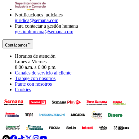
window
new
window
Notificaciones judiciales
juridica@semana.com
Para contactar a gestión humana
gestionhumana@semana.com
Contáctenos
Horarios de atención
Lunes a Viernes
8:00 a.m. a 6:00 p.m.
Canales de servicio al cliente
Trabaje con nosotros
Paute con nosotros
Cookies
Opens
Opens
Opens
Opens
Opens