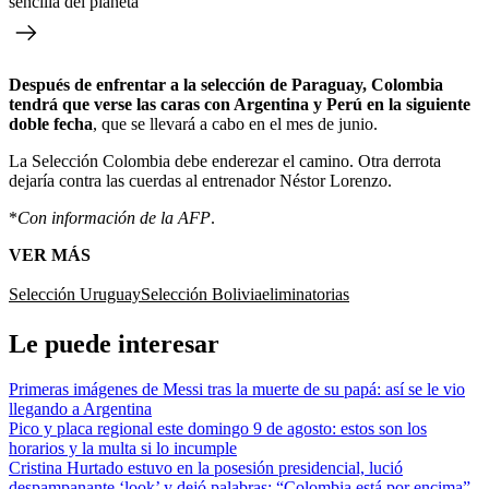
sencilla del planeta
Después de enfrentar a la selección de Paraguay, Colombia
tendrá que verse las caras con Argentina y Perú en la siguiente
doble fecha
, que se llevará a cabo en el mes de junio.
La Selección Colombia debe enderezar el camino. Otra derrota
dejaría contra las cuerdas al entrenador Néstor Lorenzo.
*
Con información de la AFP
.
VER MÁS
Selección Uruguay
Selección Bolivia
eliminatorias
Le puede interesar
Primeras imágenes de Messi tras la muerte de su papá: así se le vio
llegando a Argentina
Pico y placa regional este domingo 9 de agosto: estos son los
horarios y la multa si lo incumple
Cristina Hurtado estuvo en la posesión presidencial, lució
despampanante ‘look’ y dejó palabras: “Colombia está por encima”