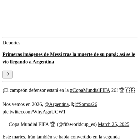
Deportes
Primeras imágenes de Messi tras la muerte de su papá: así se le
vio llegando a Argentina
¡El campeón defensor estará en la
#CopaMundialFIFA
26! 🏆🇦🇷
Nos vemos en 2026,
@Argentina
. 🙌
#Somos26
pic.twitter.com/WhyAgnUCW1
— Copa Mundial FIFA 🏆 (@fifaworldcup_es)
March 25, 2025
Este martes, Irán también se había convertido en la segunda