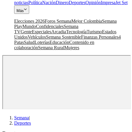
noticias
Política
Nación
Dinero
Deportes
Opinión
Impresa
Jet Set
Más
Elecciones 2026
Foros Semana
Mejor Colombia
Semana
Play
Mundo
Confidenciales
Semana
TV
Gente
Especiales
Arcadia
Tecnología
Turismo
Estados
Unidos
Vehículos
Semana Sostenible
Finanzas Personales
4
Patas
Salud
Loterías
Educación
Contenido en
colaboración
Semana Rural
Mujeres
Semana
|
Deportes