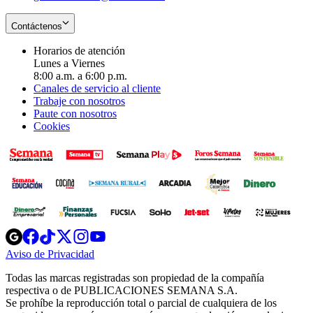
Contáctenos
Horarios de atención
Lunes a Viernes
8:00 a.m. a 6:00 p.m.
Canales de servicio al cliente
Trabaje con nosotros
Paute con nosotros
Cookies
Opens
Opens
Opens
Opens
Opens
in
in
in
in
in
Aviso de Privacidad
Opens
new
new
new
new
new
in
window
window
window
window
window
Todas las marcas registradas son propiedad de la compañía
new
respectiva o de PUBLICACIONES SEMANA S.A.
window
Se prohíbe la reproducción total o parcial de cualquiera de los