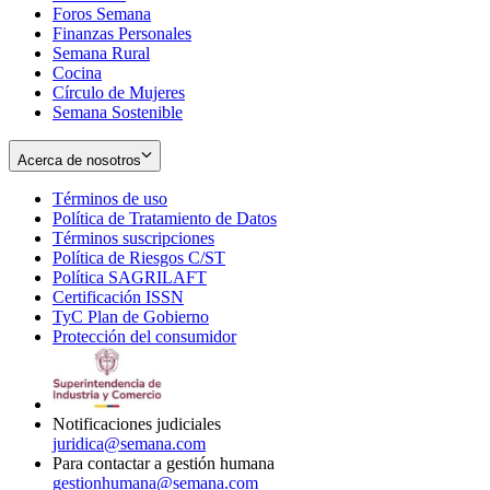
Foros Semana
window
Finanzas Personales
Semana Rural
Cocina
Círculo de Mujeres
Semana Sostenible
Acerca de nosotros
Términos de uso
Opens
Política de Tratamiento de Datos
in
Opens
Términos suscripciones
new
Opens
in
Política de Riesgos C/ST
window
in
Opens
new
Política SAGRILAFT
Opens
new
in
window
Certificación ISSN
Opens
in
window
new
TyC Plan de Gobierno
in
new
Opens
window
Protección del consumidor
new
window
in
Opens
window
new
in
window
new
window
Notificaciones judiciales
juridica@semana.com
Para contactar a gestión humana
gestionhumana@semana.com