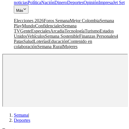
noticias
Política
Nación
Dinero
Deportes
Opinión
Impresa
Jet Set
Más
Elecciones 2026
Foros Semana
Mejor Colombia
Semana
Play
Mundo
Confidenciales
Semana
TV
Gente
Especiales
Arcadia
Tecnología
Turismo
Estados
Unidos
Vehículos
Semana Sostenible
Finanzas Personales
4
Patas
Salud
Loterías
Educación
Contenido en
colaboración
Semana Rural
Mujeres
Semana
|
Deportes