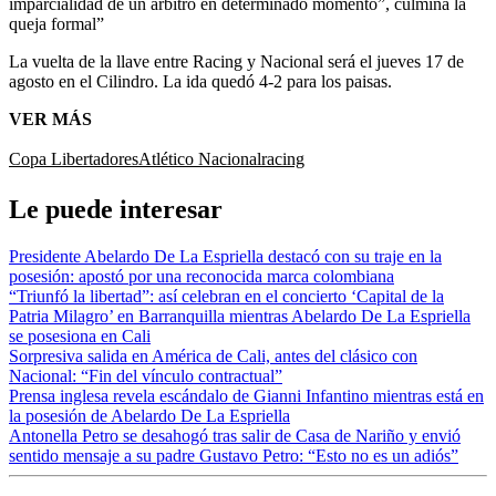
imparcialidad de un árbitro en determinado momento”, culmina la
queja formal”
La vuelta de la llave entre Racing y Nacional será el jueves 17 de
agosto en el Cilindro. La ida quedó 4-2 para los paisas.
VER MÁS
Copa Libertadores
Atlético Nacional
racing
Le puede interesar
Presidente Abelardo De La Espriella destacó con su traje en la
posesión: apostó por una reconocida marca colombiana
“Triunfó la libertad”: así celebran en el concierto ‘Capital de la
Patria Milagro’ en Barranquilla mientras Abelardo De La Espriella
se posesiona en Cali
Sorpresiva salida en América de Cali, antes del clásico con
Nacional: “Fin del vínculo contractual”
Prensa inglesa revela escándalo de Gianni Infantino mientras está en
la posesión de Abelardo De La Espriella
Antonella Petro se desahogó tras salir de Casa de Nariño y envió
sentido mensaje a su padre Gustavo Petro: “Esto no es un adiós”