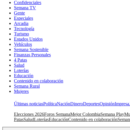
Confidenciales
Semana TV
Gente
Especiales
Arcadia
Tecnología
Turismo
Estados Unidos
Vehículos
Semana Sostenible
Finanzas Personales
4 Patas
Salud
Loterías
Educación
Contenido en colaboración
Semana Rural
Mujeres
Últimas noticias
Política
Nación
Dinero
Deportes
Opinión
Impresa
Elecciones 2026
Foros Semana
Mejor Colombia
Semana Play
Mu
Patas
Salud
Loterías
Educación
Contenido en colaboración
Seman