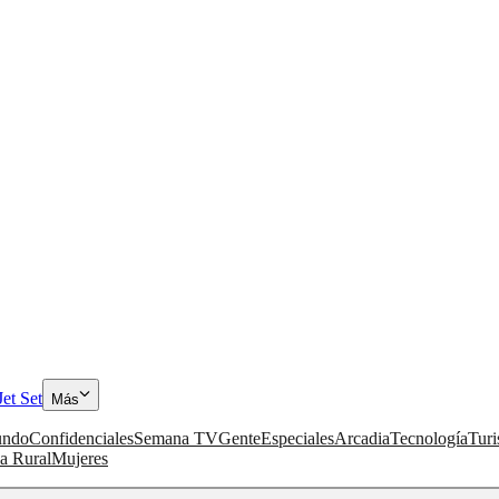
Jet Set
Más
ndo
Confidenciales
Semana TV
Gente
Especiales
Arcadia
Tecnología
Tur
a Rural
Mujeres