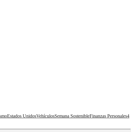
ismo
Estados Unidos
Vehículos
Semana Sostenible
Finanzas Personales
4