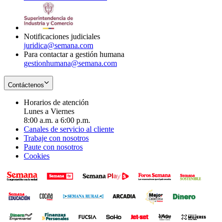
window
new
in
window
new
window
Notificaciones judiciales
juridica@semana.com
Para contactar a gestión humana
gestionhumana@semana.com
Contáctenos
Horarios de atención
Lunes a Viernes
8:00 a.m. a 6:00 p.m.
Canales de servicio al cliente
Trabaje con nosotros
Paute con nosotros
Cookies