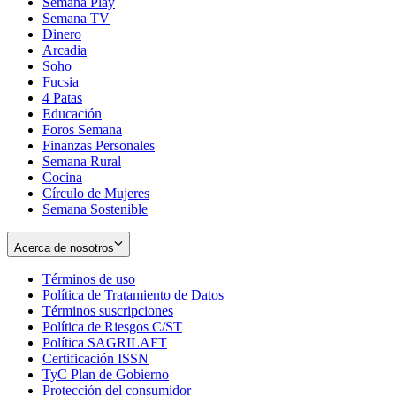
Semana Play
Semana TV
Dinero
Arcadia
Soho
Opens
Fucsia
in
Opens
4 Patas
new
in
Educación
window
new
Foros Semana
window
Finanzas Personales
Semana Rural
Cocina
Círculo de Mujeres
Semana Sostenible
Acerca de nosotros
Términos de uso
Opens
Política de Tratamiento de Datos
in
Opens
Términos suscripciones
new
Opens
in
Política de Riesgos C/ST
window
in
Opens
new
Política SAGRILAFT
Opens
new
in
window
Certificación ISSN
Opens
in
window
new
TyC Plan de Gobierno
in
new
Opens
window
Protección del consumidor
new
window
in
Opens