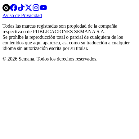
Opens
Opens
Opens
Opens
Opens
in
in
in
in
in
Aviso de Privacidad
Opens
new
new
new
new
new
in
window
window
window
window
window
Todas las marcas registradas son propiedad de la compañía
new
respectiva o de PUBLICACIONES SEMANA S.A.
window
Se prohíbe la reproducción total o parcial de cualquiera de los
contenidos que aquí aparezca, así como su traducción a cualquier
idioma sin autorización escrita por su titular.
© 2026 Semana. Todos los derechos reservados.