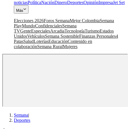
noticias
Política
Nación
Dinero
Deportes
Opinión
Impresa
Jet Set
Más
Elecciones 2026
Foros Semana
Mejor Colombia
Semana
Play
Mundo
Confidenciales
Semana
TV
Gente
Especiales
Arcadia
Tecnología
Turismo
Estados
Unidos
Vehículos
Semana Sostenible
Finanzas Personales
4
Patas
Salud
Loterías
Educación
Contenido en
colaboración
Semana Rural
Mujeres
Semana
|
Deportes