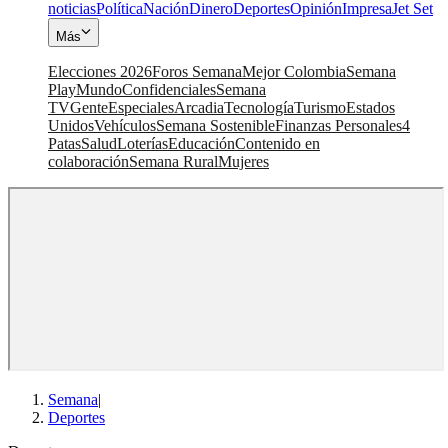
noticias
Política
Nación
Dinero
Deportes
Opinión
Impresa
Jet Set
Más
Elecciones 2026
Foros Semana
Mejor Colombia
Semana
Play
Mundo
Confidenciales
Semana
TV
Gente
Especiales
Arcadia
Tecnología
Turismo
Estados
Unidos
Vehículos
Semana Sostenible
Finanzas Personales
4
Patas
Salud
Loterías
Educación
Contenido en
colaboración
Semana Rural
Mujeres
Semana
|
Deportes