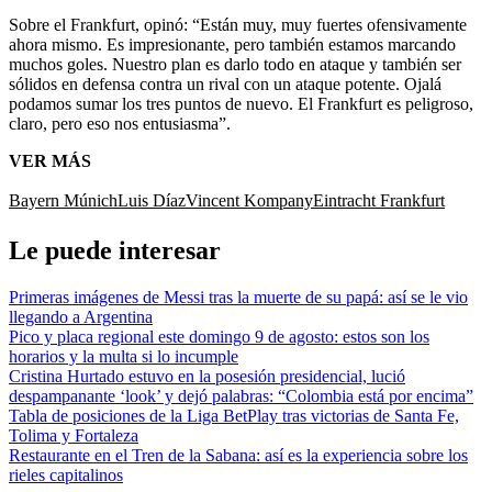
Sobre el Frankfurt, opinó: “Están muy, muy fuertes ofensivamente
ahora mismo. Es impresionante, pero también estamos marcando
muchos goles. Nuestro plan es darlo todo en ataque y también ser
sólidos en defensa contra un rival con un ataque potente. Ojalá
podamos sumar los tres puntos de nuevo. El Frankfurt es peligroso,
claro, pero eso nos entusiasma”.
VER MÁS
Bayern Múnich
Luis Díaz
Vincent Kompany
Eintracht Frankfurt
Le puede interesar
Primeras imágenes de Messi tras la muerte de su papá: así se le vio
llegando a Argentina
Pico y placa regional este domingo 9 de agosto: estos son los
horarios y la multa si lo incumple
Cristina Hurtado estuvo en la posesión presidencial, lució
despampanante ‘look’ y dejó palabras: “Colombia está por encima”
Tabla de posiciones de la Liga BetPlay tras victorias de Santa Fe,
Tolima y Fortaleza
Restaurante en el Tren de la Sabana: así es la experiencia sobre los
rieles capitalinos