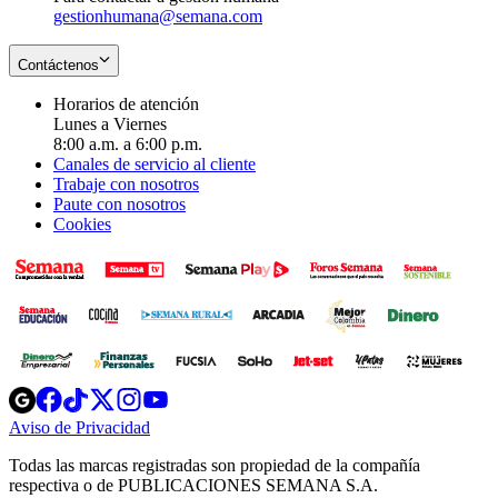
gestionhumana@semana.com
Contáctenos
Horarios de atención
Lunes a Viernes
8:00 a.m. a 6:00 p.m.
Canales de servicio al cliente
Trabaje con nosotros
Paute con nosotros
Cookies
Opens
Opens
Opens
Opens
Opens
in
in
in
in
in
Aviso de Privacidad
Opens
new
new
new
new
new
in
window
window
window
window
window
Todas las marcas registradas son propiedad de la compañía
new
respectiva o de PUBLICACIONES SEMANA S.A.
window