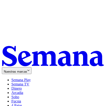
Nuestras marcas
Semana Play
Semana TV
Dinero
Arcadia
Soho
Opens
Fucsia
in
Opens
4 Patas
new
in