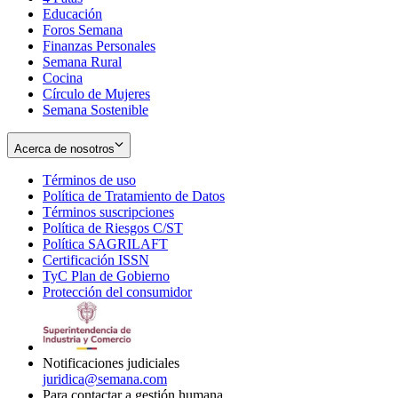
Educación
window
new
Foros Semana
window
Finanzas Personales
Semana Rural
Cocina
Círculo de Mujeres
Semana Sostenible
Acerca de nosotros
Términos de uso
Opens
Política de Tratamiento de Datos
in
Opens
Términos suscripciones
new
Opens
in
Política de Riesgos C/ST
window
in
Opens
new
Política SAGRILAFT
Opens
new
in
window
Certificación ISSN
Opens
in
window
new
TyC Plan de Gobierno
in
new
Opens
window
Protección del consumidor
new
window
in
Opens
window
new
in
window
new
window
Notificaciones judiciales
juridica@semana.com
Para contactar a gestión humana